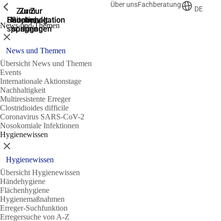
Über uns
Fachberatung
Zeige vorherige
Zeige vorherige
Zeige vorherige
DE
Zur
Zum
Zum
Zur
Zur
Hauptnavigation
Hauptnavigation
Hauptinhalt
Seitenende
Suche
News und Themen
springen
springen
springen
springen
springen
Schließen
News und Themen
Übersicht News und Themen
Events
Internationale Aktionstage
Nachhaltigkeit
Multiresistente Erreger
Clostridioides difficile
Coronavirus SARS-CoV-2
Nosokomiale Infektionen
Hygienewissen
Schließen
Hygienewissen
Übersicht Hygienewissen
Händehygiene
Flächenhygiene
Hygienemaßnahmen
Erreger-Suchfunktion
Erregersuche von A-Z