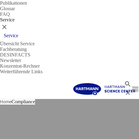
Publikationen
Glossar
FAQ
Service
Schließen
Service
Übersicht Service
Fachberatung
DESINFACTS
Newsletter
Konzentrat-Rechner
Weiterführende Links
Suche
N
Schließ
Compliance
Home