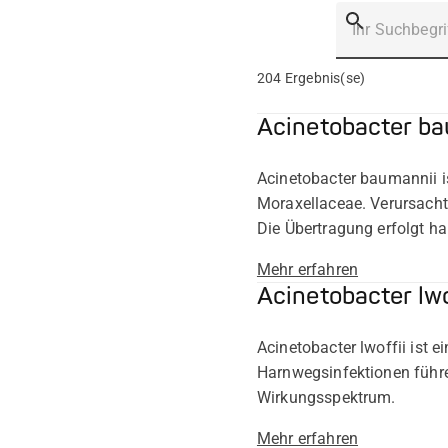
Suche
Absenden
204
Ergebnis(se)
Acinetobacter b
Acinetobacter baumannii i
Moraxellaceae. Verursacht
Die Übertragung erfolgt h
Mehr erfahren
Acinetobacter lwo
Acinetobacter lwoffii ist 
Harnwegsinfektionen führe
Wirkungsspektrum.
Mehr erfahren