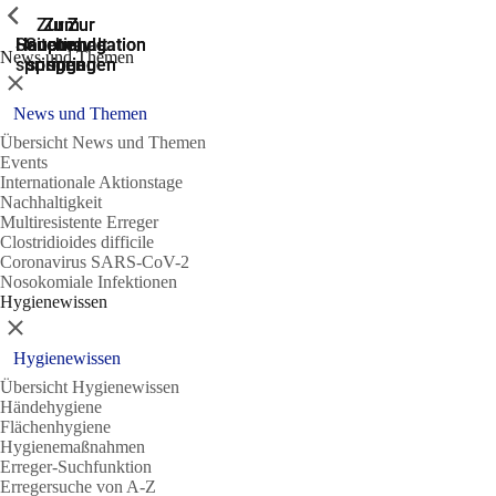
Zeige vorherige
Zeige vorherige
Zeige vorherige
Zur
Zum
Zum
Zur
Zur
Hauptnavigation
Hauptnavigation
Hauptinhalt
Seitenende
Suche
News und Themen
springen
springen
springen
springen
springen
Schließen
News und Themen
Übersicht News und Themen
Events
Internationale Aktionstage
Nachhaltigkeit
Multiresistente Erreger
Clostridioides difficile
Coronavirus SARS-CoV-2
Nosokomiale Infektionen
Hygienewissen
Schließen
Hygienewissen
Übersicht Hygienewissen
Händehygiene
Flächenhygiene
Hygienemaßnahmen
Erreger-Suchfunktion
Erregersuche von A-Z