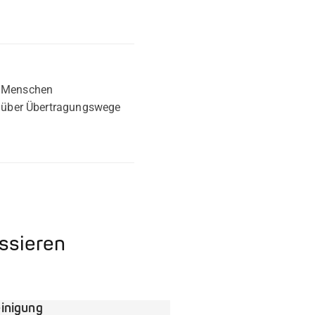
im Menschen
r über Übertragungswege
essieren
inigung