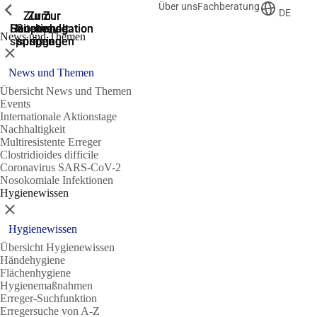
Über uns
Fachberatung
Zeige vorherige
Zeige vorherige
Zeige vorherige
DE
Zur
Zum
Zum
Zur
Zur
Hauptnavigation
Hauptnavigation
Hauptinhalt
Seitenende
Suche
News und Themen
springen
springen
springen
springen
springen
Schließen
News und Themen
Übersicht News und Themen
Events
Internationale Aktionstage
Nachhaltigkeit
Multiresistente Erreger
Clostridioides difficile
Coronavirus SARS-CoV-2
Nosokomiale Infektionen
Hygienewissen
Schließen
Hygienewissen
Übersicht Hygienewissen
Händehygiene
Flächenhygiene
Hygienemaßnahmen
Erreger-Suchfunktion
Erregersuche von A-Z