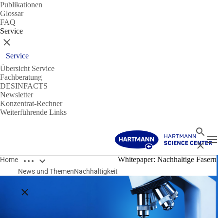
Publikationen
Glossar
FAQ
Service
Schließen
Service
Übersicht Service
Fachberatung
DESINFACTS
Newsletter
Konzentrat-Rechner
Weiterführende Links
Suche
N
Schließ
Breadcrumbs öffnen
Whitepaper: Nachhaltige Fasern
Home
News und Themen
Nachhaltigkeit
Breadcrumbs schließen