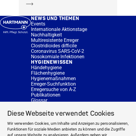
Mehr erfahren
NEWS UND THEMEN
Events
Internationale Aktionstage
Nachhaltigkeit
Multiresistente Erreger
Clostridioides difficile
Coronavirus SARS-CoV-2
Nosokomiale Infektionen
HYGIENEWISSEN
Händehygiene
Flächenhygiene
Hygienemaßnahmen
Erreger-Suchfunktion
Erregersuche von A-Z
Publikationen
Glossar
FAQ
SERVICE
Diese Webseite verwendet Cookies
Fachberatung
DESINFACTS
Wir verwenden Cookies, um Inhalte und Anzeigen zu personalisieren,
Newsletter
Funktionen für soziale Medien anbieten zu können und die Zugriffe
Konzentrat-Rechner
auf unsere Website zu analysieren. Außerdem geben wir