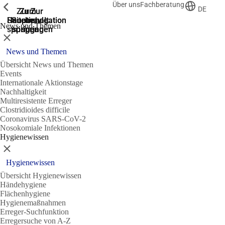
Über uns
Fachberatung
Zeige vorherige
Zeige vorherige
Zeige vorherige
DE
Zur
Zum
Zum
Zur
Zur
Hauptnavigation
Hauptnavigation
Hauptinhalt
Seitenende
Suche
News und Themen
springen
springen
springen
springen
springen
Schließen
News und Themen
Übersicht News und Themen
Events
Internationale Aktionstage
Nachhaltigkeit
Multiresistente Erreger
Clostridioides difficile
Coronavirus SARS-CoV-2
Nosokomiale Infektionen
Hygienewissen
Schließen
Hygienewissen
Übersicht Hygienewissen
Händehygiene
Flächenhygiene
Hygienemaßnahmen
Erreger-Suchfunktion
Erregersuche von A-Z