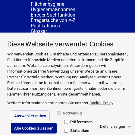
Flächenhygiene
Hygienemaßnahmen
Erreger-Suchfunktion
Erregersuche von A-Z
Publikationen
Glossar
FAQ
SERVICE
Diese Webseite verwendet Cookies
Fachberatung
DESINFACTS
Wir verwenden Cookies, um Inhalte und Anzeigen zu personalisieren,
Newsletter
Funktionen für soziale Medien anbieten zu können und die Zugriffe
Konzentrat-Rechner
auf unsere Website zu analysieren. Außerdem geben wir
Weiterführende Links
Informationen zu Ihrer Verwendung unserer Website an unsere
Über uns
Partner für soziale Medien, Werbung und Analysen weiter. Unsere
Fachberatung
Partner führen diese Informationen möglicherweise mit weiteren
NEWS UND THEMEN
Daten zusammen, die Sie ihnen bereitgestellt haben oder die sie im
HYGIENEWISSEN
Rahmen Ihrer Nutzung der Dienste gesammelt haben.
SERVICE
Weitere Informationen entnehmen Sie unserer
Cookie-Policy
.
Notwendig
Auswahl erlauben
Impressum
Präferenzen
Rechtliche Hinweise
Details zeigen
Alle Cookies zulassen
Compliance
Statistiken
Datenschutz