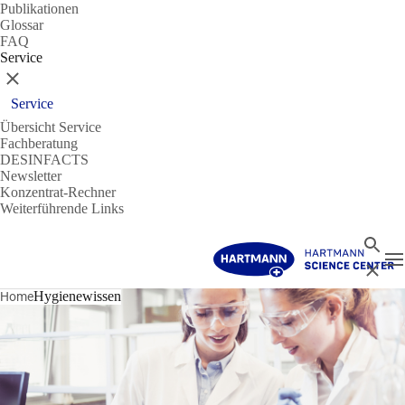
Publikationen
Glossar
FAQ
Service
Schließen
Service
Übersicht Service
Fachberatung
DESINFACTS
Newsletter
Konzentrat-Rechner
Weiterführende Links
Suche
N
Schließ
Hygienewissen
Home