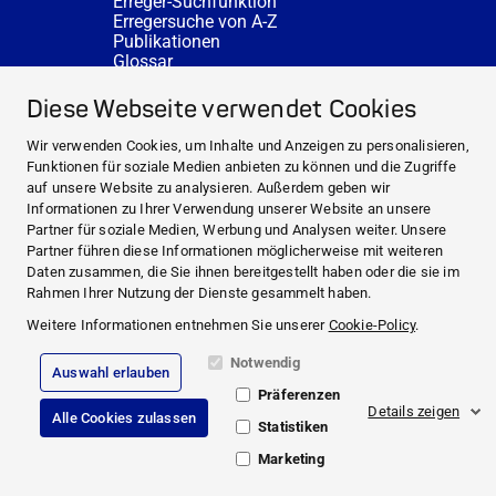
Erreger-Suchfunktion
Erregersuche von A-Z
Publikationen
Glossar
FAQ
SERVICE
Diese Webseite verwendet Cookies
Fachberatung
DESINFACTS
Wir verwenden Cookies, um Inhalte und Anzeigen zu personalisieren,
Newsletter
Funktionen für soziale Medien anbieten zu können und die Zugriffe
Konzentrat-Rechner
auf unsere Website zu analysieren. Außerdem geben wir
Weiterführende Links
Informationen zu Ihrer Verwendung unserer Website an unsere
Über uns
Partner für soziale Medien, Werbung und Analysen weiter. Unsere
Fachberatung
Partner führen diese Informationen möglicherweise mit weiteren
NEWS UND THEMEN
Daten zusammen, die Sie ihnen bereitgestellt haben oder die sie im
HYGIENEWISSEN
Rahmen Ihrer Nutzung der Dienste gesammelt haben.
SERVICE
Weitere Informationen entnehmen Sie unserer
Cookie-Policy
.
Notwendig
Auswahl erlauben
Impressum
Präferenzen
Rechtliche Hinweise
Details zeigen
Alle Cookies zulassen
Compliance
Statistiken
Datenschutz
Cookie Richtlinie
Marketing
© 2026 PAUL HARTMANN AG