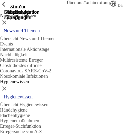
Über uns
Fachberatung
Zeige vorherige
Zeige vorherige
Zeige vorherige
DE
Zur
Zum
Zum
Zur
Zur
Hauptnavigation
Hauptnavigation
Hauptinhalt
Seitenende
Suche
News und Themen
springen
springen
springen
springen
springen
Schließen
News und Themen
Übersicht News und Themen
Events
Internationale Aktionstage
Nachhaltigkeit
Multiresistente Erreger
Clostridioides difficile
Coronavirus SARS-CoV-2
Nosokomiale Infektionen
Hygienewissen
Schließen
Hygienewissen
Übersicht Hygienewissen
Händehygiene
Flächenhygiene
Hygienemaßnahmen
Erreger-Suchfunktion
Erregersuche von A-Z