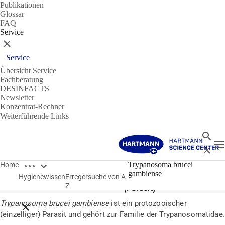
Publikationen
Glossar
FAQ
Service
Schließen
Service
Übersicht Service
Fachberatung
DESINFACTS
Newsletter
Konzentrat-Rechner
Weiterführende Links
Suche
N
Schließ
Breadcrumbs öffnen
Erreger
Trypanosoma brucei
Home
gambiense
Hygienewissen
Erregersuche von A-
Trypanosoma brucei gambiense
Z
(Parasit)
Trypanosoma brucei gambiense
ist ein protozooischer
Breadcrumbs schließen
(einzelliger) Parasit und gehört zur Familie der Trypanosomatidae.