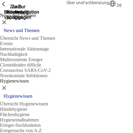
Über uns
Fachberatung
Zeige vorherige
Zeige vorherige
Zeige vorherige
DE
Zur
Zum
Zum
Zur
Zur
Hauptnavigation
Hauptnavigation
Hauptinhalt
Seitenende
Suche
News und Themen
springen
springen
springen
springen
springen
Schließen
News und Themen
Übersicht News und Themen
Events
Internationale Aktionstage
Nachhaltigkeit
Multiresistente Erreger
Clostridioides difficile
Coronavirus SARS-CoV-2
Nosokomiale Infektionen
Hygienewissen
Schließen
Hygienewissen
Übersicht Hygienewissen
Händehygiene
Flächenhygiene
Hygienemaßnahmen
Erreger-Suchfunktion
Erregersuche von A-Z