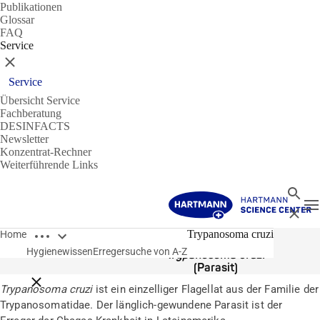
Publikationen
Glossar
FAQ
Service
Schließen
Service
Übersicht Service
Fachberatung
DESINFACTS
Newsletter
Konzentrat-Rechner
Weiterführende Links
Suche
N
Schließ
Breadcrumbs öffnen
Erreger
Trypanosoma cruzi
Home
Hygienewissen
Erregersuche von A-Z
Trypanosoma cruzi
(Parasit)
Breadcrumbs schließen
Trypanosoma cruzi
ist ein einzelliger Flagellat aus der Familie der
Trypanosomatidae. Der länglich-gewundene Parasit ist der