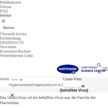
Publikationen
Glossar
FAQ
Service
Schließen
Service
Übersicht Service
Fachberatung
DESINFACTS
Newsletter
Konzentrat-Rechner
Weiterführende Links
Suche
N
Schließ
Breadcrumbs öffnen
Erreger
Usutu-Virus
Home
Hygienewissen
Erregersuche von A-Z
Usutu-Virus
(behülltes Virus)
Breadcrumbs schließen
Das Usutu-Virus ist ein behülltes Virus aus der Familie der
Flaviviridae.