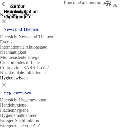
Über uns
Fachberatung
Zeige vorherige
Zeige vorherige
Zeige vorherige
DE
Zur
Zum
Zum
Zur
Zur
Hauptnavigation
Hauptnavigation
Hauptinhalt
Seitenende
Suche
News und Themen
springen
springen
springen
springen
springen
Schließen
News und Themen
Übersicht News und Themen
Events
Internationale Aktionstage
Nachhaltigkeit
Multiresistente Erreger
Clostridioides difficile
Coronavirus SARS-CoV-2
Nosokomiale Infektionen
Hygienewissen
Schließen
Hygienewissen
Übersicht Hygienewissen
Händehygiene
Flächenhygiene
Hygienemaßnahmen
Erreger-Suchfunktion
Erregersuche von A-Z