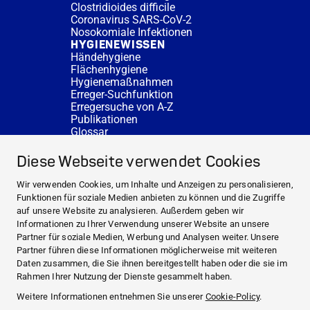
Clostridioides difficile
Coronavirus SARS-CoV-2
Nosokomiale Infektionen
HYGIENEWISSEN
Händehygiene
Flächenhygiene
Hygienemaßnahmen
Erreger-Suchfunktion
Erregersuche von A-Z
Publikationen
Glossar
FAQ
SERVICE
Diese Webseite verwendet Cookies
Fachberatung
DESINFACTS
Wir verwenden Cookies, um Inhalte und Anzeigen zu personalisieren,
Newsletter
Funktionen für soziale Medien anbieten zu können und die Zugriffe
Konzentrat-Rechner
auf unsere Website zu analysieren. Außerdem geben wir
Weiterführende Links
Informationen zu Ihrer Verwendung unserer Website an unsere
Über uns
Partner für soziale Medien, Werbung und Analysen weiter. Unsere
Fachberatung
Partner führen diese Informationen möglicherweise mit weiteren
NEWS UND THEMEN
Daten zusammen, die Sie ihnen bereitgestellt haben oder die sie im
HYGIENEWISSEN
Rahmen Ihrer Nutzung der Dienste gesammelt haben.
SERVICE
Weitere Informationen entnehmen Sie unserer
Cookie-Policy
.