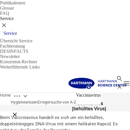
Publikationen
Glossar
FAQ
Service
Schließen
Service
Übersicht Service
Fachberatung
DESINFACTS
Newsletter
Konzentrat-Rechner
Weiterführende Links
Suche
N
Schließ
Breadcrumbs öffnen
Erreger
Vacciniavirus
Home
Hygienewissen
Erregersuche von A-Z
Vacciniavirus
(behülltes Virus)
Breadcrumbs schließen
Beim Vacciniavirus handelt es sich um ein behülltes,
doppelsträngiges DNA-Virus mit einem helikalen Kapsid. Es