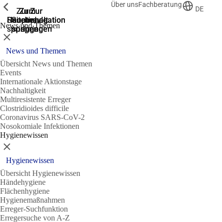
Über uns
Fachberatung
Zeige vorherige
Zeige vorherige
Zeige vorherige
DE
Zur
Zum
Zum
Zur
Zur
Hauptnavigation
Hauptnavigation
Hauptinhalt
Seitenende
Suche
News und Themen
springen
springen
springen
springen
springen
Schließen
News und Themen
Übersicht News und Themen
Events
Internationale Aktionstage
Nachhaltigkeit
Multiresistente Erreger
Clostridioides difficile
Coronavirus SARS-CoV-2
Nosokomiale Infektionen
Hygienewissen
Schließen
Hygienewissen
Übersicht Hygienewissen
Händehygiene
Flächenhygiene
Hygienemaßnahmen
Erreger-Suchfunktion
Erregersuche von A-Z