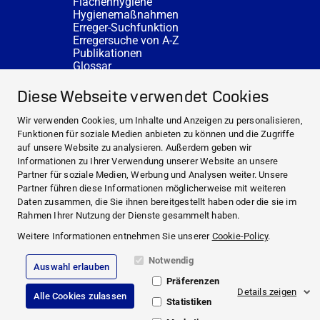
Flächenhygiene
Hygienemaßnahmen
Erreger-Suchfunktion
Erregersuche von A-Z
Publikationen
Glossar
FAQ
SERVICE
Diese Webseite verwendet Cookies
Fachberatung
DESINFACTS
Wir verwenden Cookies, um Inhalte und Anzeigen zu personalisieren,
Newsletter
Funktionen für soziale Medien anbieten zu können und die Zugriffe
Konzentrat-Rechner
auf unsere Website zu analysieren. Außerdem geben wir
Weiterführende Links
Informationen zu Ihrer Verwendung unserer Website an unsere
Über uns
Partner für soziale Medien, Werbung und Analysen weiter. Unsere
Fachberatung
Partner führen diese Informationen möglicherweise mit weiteren
NEWS UND THEMEN
Daten zusammen, die Sie ihnen bereitgestellt haben oder die sie im
HYGIENEWISSEN
Rahmen Ihrer Nutzung der Dienste gesammelt haben.
SERVICE
Weitere Informationen entnehmen Sie unserer
Cookie-Policy
.
Notwendig
Auswahl erlauben
Impressum
Präferenzen
Rechtliche Hinweise
Details zeigen
Alle Cookies zulassen
Compliance
Statistiken
Datenschutz