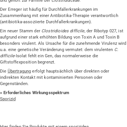
und gehört zur Familie der
Clostridiaceae.
Der Erreger ist häufig für Durchfallerkrankungen im
Zusammenhang mit einer Antibiotika-Therapie verantwortlich
(antibiotika-assoziierte Durchfallerkrankungen).
Ein neuer Stamm der
Clostridioides difficile
, der Ribotyp 027, ist
aufgrund einer stark erhöhten Bildung von Toxin A und Toxin B
besonders virulent. Als Ursache für die zunehmende Virulenz wird
u.a. eine genetische Veränderung vermutet: dem virulenten
C.
difficile
-Isolat fehlt ein Gen, das normalerweise die
Giftstoffexposition begrenzt.
Die
Übertragung
erfolgt hauptsächlich über direkten oder
indirekten Kontakt mit kontaminierten Personen oder
Gegenständen.
» Erforderliches Wirkungsspektrum
Sporizid
Hier finden Sie Produkte mit einem sporiziden