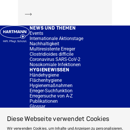
Mehr erfahren
NEWS UND THEMEN
Events
Internationale Aktionstage
Nachhaltigkeit
Multiresistente Erreger
Clostridioides difficile
Coronavirus SARS-CoV-2
Nosokomiale Infektionen
HYGIENEWISSEN
Händehygiene
Flächenhygiene
Hygienemaßnahmen
Erreger-Suchfunktion
Erregersuche von A-Z
Publikationen
Glossar
FAQ
SERVICE
Diese Webseite verwendet Cookies
Fachberatung
DESINFACTS
Wir verwenden Cookies, um Inhalte und Anzeigen zu personalisieren,