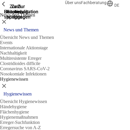
Über uns
Fachberatung
Zeige vorherige
Zeige vorherige
Zeige vorherige
DE
Zur
Zum
Zum
Zur
Zur
Hauptnavigation
Hauptnavigation
Hauptinhalt
Seitenende
Suche
News und Themen
springen
springen
springen
springen
springen
Schließen
News und Themen
Übersicht News und Themen
Events
Internationale Aktionstage
Nachhaltigkeit
Multiresistente Erreger
Clostridioides difficile
Coronavirus SARS-CoV-2
Nosokomiale Infektionen
Hygienewissen
Schließen
Hygienewissen
Übersicht Hygienewissen
Händehygiene
Flächenhygiene
Hygienemaßnahmen
Erreger-Suchfunktion
Erregersuche von A-Z