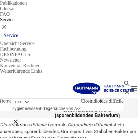
Publikationen
Glossar
FAQ
Service
Schließen
Service
Übersicht Service
Fachberatung
DESINFACTS
Newsletter
Konzentrat-Rechner
Weiterführende Links
Suche
N
Schließ
Breadcrumbs öffnen
Erreger
Clostridioides difficile
Home
Hygienewissen
Erregersuche von A-Z
Clostridioides difficile
(sporenbildendes Bakterium)
Breadcrumbs schließen
Clostridioides difficile
(vormals
Clostridium difficile
)ist ein
anaerobes, sporenbildendes, Gram-positives Stäbchen-Bakterium