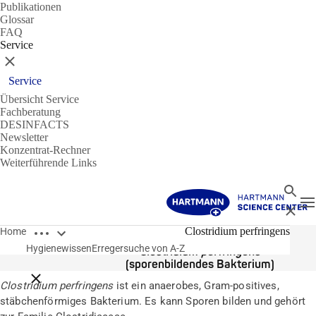
Publikationen
Glossar
FAQ
Service
Schließen
Service
Übersicht Service
Fachberatung
DESINFACTS
Newsletter
Konzentrat-Rechner
Weiterführende Links
Suche
N
Schließ
Breadcrumbs öffnen
Erreger
Clostridium perfringens
Home
Hygienewissen
Erregersuche von A-Z
Clostridium perfringens
(sporenbildendes Bakterium)
Breadcrumbs schließen
Clostridium perfringens
ist ein anaerobes, Gram-positives,
stäbchenförmiges Bakterium. Es kann Sporen bilden und gehört