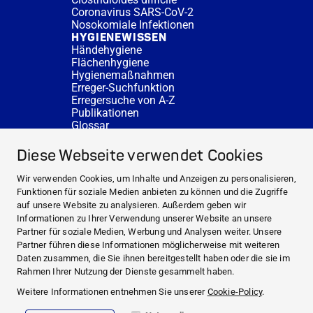
Coronavirus SARS-CoV-2
Nosokomiale Infektionen
HYGIENEWISSEN
Händehygiene
Flächenhygiene
Hygienemaßnahmen
Erreger-Suchfunktion
Erregersuche von A-Z
Publikationen
Glossar
FAQ
SERVICE
Diese Webseite verwendet Cookies
Fachberatung
DESINFACTS
Wir verwenden Cookies, um Inhalte und Anzeigen zu personalisieren,
Newsletter
Funktionen für soziale Medien anbieten zu können und die Zugriffe
Konzentrat-Rechner
auf unsere Website zu analysieren. Außerdem geben wir
Weiterführende Links
Informationen zu Ihrer Verwendung unserer Website an unsere
Über uns
Partner für soziale Medien, Werbung und Analysen weiter. Unsere
Fachberatung
Partner führen diese Informationen möglicherweise mit weiteren
NEWS UND THEMEN
Daten zusammen, die Sie ihnen bereitgestellt haben oder die sie im
HYGIENEWISSEN
Rahmen Ihrer Nutzung der Dienste gesammelt haben.
SERVICE
Weitere Informationen entnehmen Sie unserer
Cookie-Policy
.