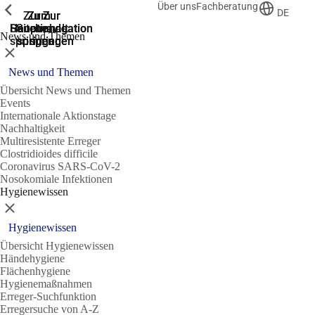
Über uns
Fachberatung
Zeige vorherige
Zeige vorherige
Zeige vorherige
DE
Zur
Zum
Zum
Zur
Zur
Hauptnavigation
Hauptnavigation
Hauptinhalt
Seitenende
Suche
News und Themen
springen
springen
springen
springen
springen
Schließen
News und Themen
Übersicht News und Themen
Events
Internationale Aktionstage
Nachhaltigkeit
Multiresistente Erreger
Clostridioides difficile
Coronavirus SARS-CoV-2
Nosokomiale Infektionen
Hygienewissen
Schließen
Hygienewissen
Übersicht Hygienewissen
Händehygiene
Flächenhygiene
Hygienemaßnahmen
Erreger-Suchfunktion
Erregersuche von A-Z