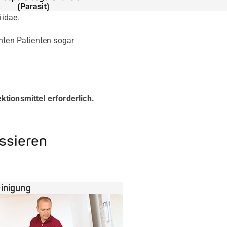
(Parasit)
iidae.
enten Patienten sogar
tionsmittel erforderlich.
essieren
inigung