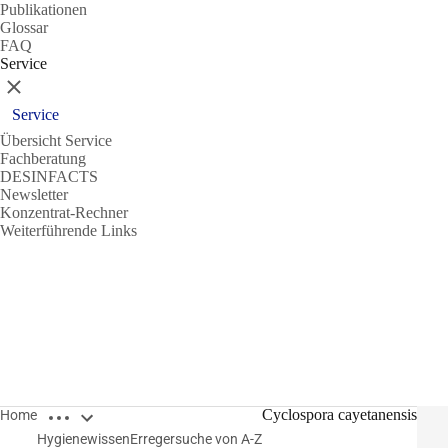
Publikationen
Glossar
FAQ
Service
Schließen
Service
Übersicht Service
Fachberatung
DESINFACTS
Newsletter
Konzentrat-Rechner
Weiterführende Links
Breadcrumbs öffnen
Cyclospora cayetanensis
Home
Hygienewissen
Erregersuche von A-Z