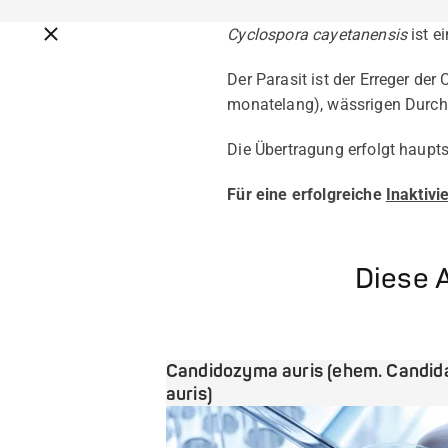
Breadcrumbs schließen
Cyclospora cayetanensis
ist e
Der Parasit ist der Erreger de
monatelang), wässrigen Durchf
Die Übertragung erfolgt haupt
Für eine erfolgreiche
Inaktivi
Diese A
Candidozyma auris (ehem. Candid
auris)