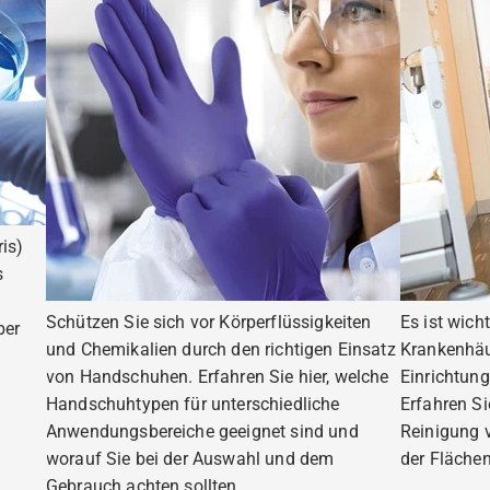
is)
s
Schützen Sie sich vor Körperflüssigkeiten
Es ist wich
ber
und Chemikalien durch den richtigen Einsatz
Krankenhäu
von Handschuhen. Erfahren Sie hier, welche
Einrichtung
Handschuhtypen für unterschiedliche
Erfahren S
Anwendungsbereiche geeignet sind und
Reinigung 
worauf Sie bei der Auswahl und dem
der Flächen
Gebrauch achten sollten.