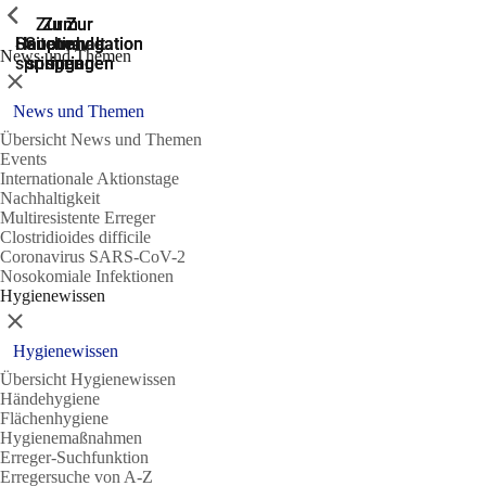
Zeige vorherige
Zeige vorherige
Zeige vorherige
Zur
Zum
Zum
Zur
Zur
Hauptnavigation
Hauptnavigation
Hauptinhalt
Seitenende
Suche
News und Themen
springen
springen
springen
springen
springen
Schließen
News und Themen
Übersicht News und Themen
Events
Internationale Aktionstage
Nachhaltigkeit
Multiresistente Erreger
Clostridioides difficile
Coronavirus SARS-CoV-2
Nosokomiale Infektionen
Hygienewissen
Schließen
Hygienewissen
Übersicht Hygienewissen
Händehygiene
Flächenhygiene
Hygienemaßnahmen
Erreger-Suchfunktion
Erregersuche von A-Z