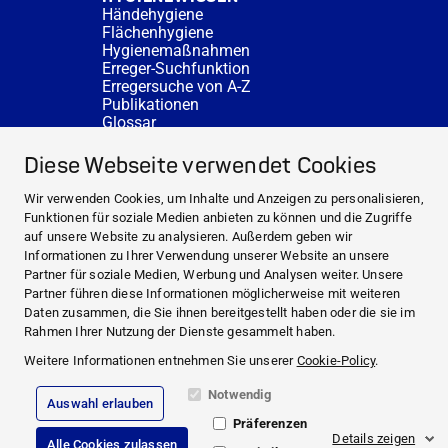
Händehygiene
Flächenhygiene
Hygienemaßnahmen
Erreger-Suchfunktion
Erregersuche von A-Z
Publikationen
Glossar
FAQ
SERVICE
Diese Webseite verwendet Cookies
Fachberatung
DESINFACTS
Wir verwenden Cookies, um Inhalte und Anzeigen zu personalisieren,
Newsletter
Funktionen für soziale Medien anbieten zu können und die Zugriffe
Konzentrat-Rechner
auf unsere Website zu analysieren. Außerdem geben wir
Weiterführende Links
Informationen zu Ihrer Verwendung unserer Website an unsere
Über uns
Partner für soziale Medien, Werbung und Analysen weiter. Unsere
Fachberatung
Partner führen diese Informationen möglicherweise mit weiteren
NEWS UND THEMEN
Daten zusammen, die Sie ihnen bereitgestellt haben oder die sie im
HYGIENEWISSEN
Rahmen Ihrer Nutzung der Dienste gesammelt haben.
SERVICE
Weitere Informationen entnehmen Sie unserer
Cookie-Policy
.
Notwendig
Auswahl erlauben
Impressum
Präferenzen
Rechtliche Hinweise
Details zeigen
Alle Cookies zulassen
Compliance