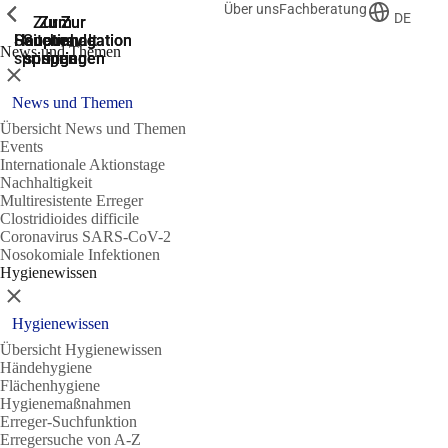
Über uns
Fachberatung
Zeige vorherige
Zeige vorherige
Zeige vorherige
DE
Zur
Zum
Zum
Zur
Zur
Hauptnavigation
Hauptnavigation
Hauptinhalt
Seitenende
Suche
News und Themen
springen
springen
springen
springen
springen
Schließen
News und Themen
Übersicht News und Themen
Events
Internationale Aktionstage
Nachhaltigkeit
Multiresistente Erreger
Clostridioides difficile
Coronavirus SARS-CoV-2
Nosokomiale Infektionen
Hygienewissen
Schließen
Hygienewissen
Übersicht Hygienewissen
Händehygiene
Flächenhygiene
Hygienemaßnahmen
Erreger-Suchfunktion
Erregersuche von A-Z