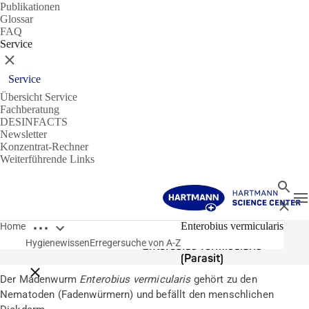
Publikationen
Glossar
FAQ
Service
Schließen
Service
Übersicht Service
Fachberatung
DESINFACTS
Newsletter
Konzentrat-Rechner
Weiterführende Links
Suche
N
Schließ
Breadcrumbs öffnen
Erreger
Enterobius vermicularis
Home
Hygienewissen
Erregersuche von A-Z
Enterobius vermicularis
(Parasit)
Breadcrumbs schließen
Der Madenwurm
Enterobius vermicularis
gehört zu den
Nematoden (Fadenwürmern) und befällt den menschlichen