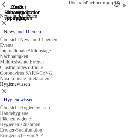
Über uns
Fachberatung
Zeige vorherige
Zeige vorherige
Zeige vorherige
DE
Zur
Zum
Zum
Zur
Zur
Hauptnavigation
Hauptnavigation
Hauptinhalt
Seitenende
Suche
News und Themen
springen
springen
springen
springen
springen
Schließen
News und Themen
Übersicht News und Themen
Events
Internationale Aktionstage
Nachhaltigkeit
Multiresistente Erreger
Clostridioides difficile
Coronavirus SARS-CoV-2
Nosokomiale Infektionen
Hygienewissen
Schließen
Hygienewissen
Übersicht Hygienewissen
Händehygiene
Flächenhygiene
Hygienemaßnahmen
Erreger-Suchfunktion
Erregersuche von A-Z