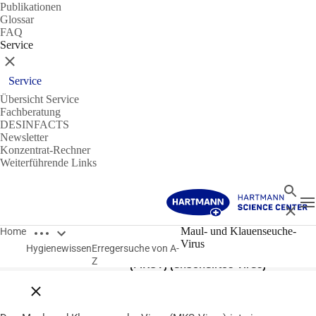
Publikationen
Glossar
FAQ
Service
Schließen
Service
Übersicht Service
Fachberatung
DESINFACTS
Newsletter
Konzentrat-Rechner
Weiterführende Links
Suche
N
Schließ
Breadcrumbs öffnen
Erreger
Maul- und Klauenseuche-
Home
Virus
Hygienewissen
Erregersuche von A-
Maul- und Klauenseuche-Virus
Z
(MKSV) (unbehülltes Virus)
Breadcrumbs schließen