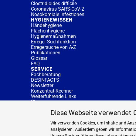
Clostridioides difficile
Coronavirus SARS-CoV-2
Nosokomiale Infektionen
HYGIENEWISSEN
Händehygiene
Flächenhygiene
Hygienemaßnahmen
Erreger-Suchfunktion
Erregersuche von A-Z
Publikationen
Glossar
FAQ
SERVICE
Fachberatung
DESINFACTS
Newsletter
Konzentrat-Rechner
Weiterführende Links
Über uns
Fachberatung
Diese Webseite verwendet 
NEWS UND THEMEN
HYGIENEWISSEN
Wir verwenden Cookies, um Inhalte und Anzei
SERVICE
analysieren. Außerdem geben wir Informatio
Unsere Partner führen diese Informationen m