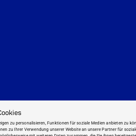
Cookies
gen zu personalisieren, Funktionen für soziale Medien anbieten zu kön
nen zu Ihrer Verwendung unserer Website an unsere Partner für sozia
öglicherweise mit weiteren Daten zusammen, die Sie ihnen bereitgestel