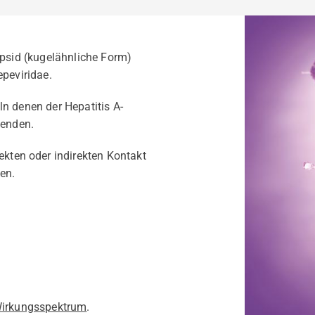
apsid (kugelähnliche Form)
epeviridae.
ln denen der Hepatitis A-
 enden.
ekten oder indirekten Kontakt
en.
 Wirkungsspektrum
.