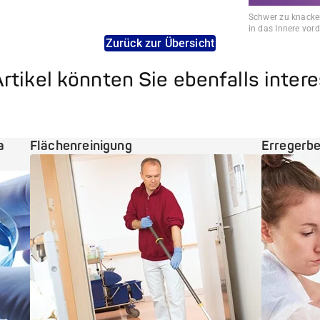
Schwer zu knacken
in das Innere vord
Zurück zur Übersicht
rtikel könnten Sie ebenfalls inter
a
Flächenreinigung
Erregerb