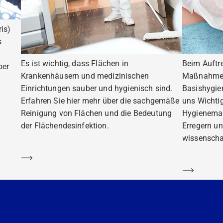
is)
s
Es ist wichtig, dass Flächen in
Beim Auftr
ber
Krankenhäusern und medizinischen
Maßnahmen 
Einrichtungen sauber und hygienisch sind.
Basishygie
Erfahren Sie hier mehr über die sachgemäße
uns Wichti
Reinigung von Flächen und die Bedeutung
Hygienema
der Flächendesinfektion.
Erregern un
wissenscha
Mehr erfahren
Mehr er