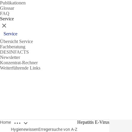
Publikationen
Glossar
FAQ
Service
Schließen
Service
Übersicht Service
Fachberatung
DESINFACTS
Newsletter
Konzentrat-Rechner
Weiterführende Links
Breadcrumbs öffnen
Hepatitis E-Virus
Home
Hygienewissen
Erregersuche von A-Z