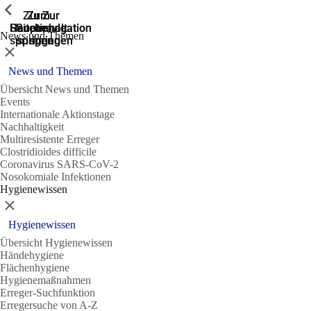
Zeige vorherige
Zeige vorherige
Zeige vorherige
Zur
Zum
Zum
Zur
Zur
Hauptnavigation
Hauptnavigation
Hauptinhalt
Seitenende
Suche
News und Themen
springen
springen
springen
springen
springen
Schließen
News und Themen
Übersicht News und Themen
Events
Internationale Aktionstage
Nachhaltigkeit
Multiresistente Erreger
Clostridioides difficile
Coronavirus SARS-CoV-2
Nosokomiale Infektionen
Hygienewissen
Schließen
Hygienewissen
Übersicht Hygienewissen
Händehygiene
Flächenhygiene
Hygienemaßnahmen
Erreger-Suchfunktion
Erregersuche von A-Z