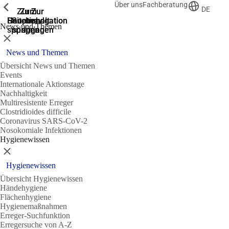
Über uns
Fachberatung
Zeige vorherige
Zeige vorherige
Zeige vorherige
DE
Zur
Zum
Zum
Zur
Zur
Hauptnavigation
Hauptnavigation
Hauptinhalt
Seitenende
Suche
News und Themen
springen
springen
springen
springen
springen
Schließen
News und Themen
Übersicht News und Themen
Events
Internationale Aktionstage
Nachhaltigkeit
Multiresistente Erreger
Clostridioides difficile
Coronavirus SARS-CoV-2
Nosokomiale Infektionen
Hygienewissen
Schließen
Hygienewissen
Übersicht Hygienewissen
Händehygiene
Flächenhygiene
Hygienemaßnahmen
Erreger-Suchfunktion
Erregersuche von A-Z