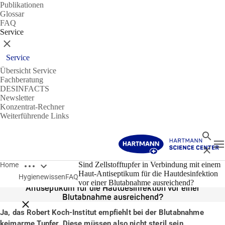
Publikationen
Glossar
FAQ
Service
Schließen
Service
Übersicht Service
Fachberatung
DESINFACTS
Newsletter
Konzentrat-Rechner
Weiterführende Links
Suche
N
Schließ
Breadcrumbs öffnen
14.01.2020
Sind Zellstofftupfer in Verbindung mit einem
Home
Haut-Antiseptikum für die Hautdesinfektion
Hygienewissen
FAQ
Sind Zellstofftupfer in Verbindung mit einem Haut-
vor einer Blutabnahme ausreichend?
Antiseptikum für die Hautdesinfektion vor einer
Blutabnahme ausreichend?
Breadcrumbs schließen
Ja, das Robert Koch-Institut empfiehlt bei der Blutabnahme
keimarme Tupfer. Diese müssen also nicht steril sein.