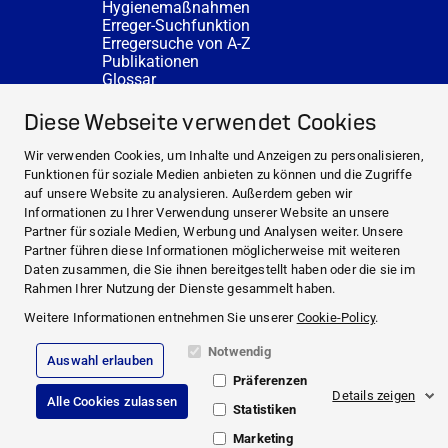
Hygienemaßnahmen
Erreger-Suchfunktion
Erregersuche von A-Z
Publikationen
Glossar
FAQ
SERVICE
Diese Webseite verwendet Cookies
Fachberatung
DESINFACTS
Wir verwenden Cookies, um Inhalte und Anzeigen zu personalisieren,
Newsletter
Funktionen für soziale Medien anbieten zu können und die Zugriffe
Konzentrat-Rechner
auf unsere Website zu analysieren. Außerdem geben wir
Weiterführende Links
Informationen zu Ihrer Verwendung unserer Website an unsere
Über uns
Partner für soziale Medien, Werbung und Analysen weiter. Unsere
Fachberatung
Partner führen diese Informationen möglicherweise mit weiteren
NEWS UND THEMEN
Daten zusammen, die Sie ihnen bereitgestellt haben oder die sie im
HYGIENEWISSEN
Rahmen Ihrer Nutzung der Dienste gesammelt haben.
SERVICE
Weitere Informationen entnehmen Sie unserer
Cookie-Policy
.
Notwendig
Auswahl erlauben
Impressum
Präferenzen
Rechtliche Hinweise
Details zeigen
Alle Cookies zulassen
Compliance
Statistiken
Datenschutz
Cookie Richtlinie
Marketing