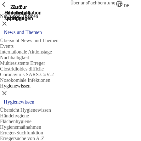
Über uns
Fachberatung
Zeige vorherige
Zeige vorherige
Zeige vorherige
DE
Zur
Zum
Zum
Zur
Zur
Hauptnavigation
Hauptnavigation
Hauptinhalt
Seitenende
Suche
News und Themen
springen
springen
springen
springen
springen
Schließen
News und Themen
Übersicht News und Themen
Events
Internationale Aktionstage
Nachhaltigkeit
Multiresistente Erreger
Clostridioides difficile
Coronavirus SARS-CoV-2
Nosokomiale Infektionen
Hygienewissen
Schließen
Hygienewissen
Übersicht Hygienewissen
Händehygiene
Flächenhygiene
Hygienemaßnahmen
Erreger-Suchfunktion
Erregersuche von A-Z