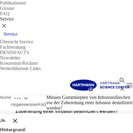
Publikationen
Glossar
FAQ
Service
Schließen
Service
Übersicht Service
Fachberatung
DESINFACTS
Newsletter
Konzentrat-Rechner
Weiterführende Links
Suche
N
Schließ
Breadcrumbs öffnen
14.01.2020
Müssen Gummisepten von Infusionsflaschen
Home
vor der Zubereitung einer Infusion desinfiziert
Hygienewissen
FAQ
Müssen Gummisepten von Infusionsflaschen vor der
werden?
Zubereitung einer Infusion desinfiziert werden?
Ja.
Breadcrumbs schließen
Hintergrund: