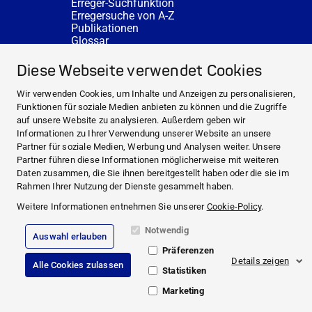
Erreger-Suchfunktion
Erregersuche von A-Z
Publikationen
Glossar
FAQ
SERVICE
Diese Webseite verwendet Cookies
Fachberatung
DESINFACTS
Wir verwenden Cookies, um Inhalte und Anzeigen zu personalisieren,
Newsletter
Funktionen für soziale Medien anbieten zu können und die Zugriffe
Konzentrat-Rechner
auf unsere Website zu analysieren. Außerdem geben wir
Weiterführende Links
Informationen zu Ihrer Verwendung unserer Website an unsere
Über uns
Partner für soziale Medien, Werbung und Analysen weiter. Unsere
Fachberatung
Partner führen diese Informationen möglicherweise mit weiteren
NEWS UND THEMEN
Daten zusammen, die Sie ihnen bereitgestellt haben oder die sie im
HYGIENEWISSEN
Rahmen Ihrer Nutzung der Dienste gesammelt haben.
SERVICE
Weitere Informationen entnehmen Sie unserer
Cookie-Policy
.
Notwendig
Auswahl erlauben
Impressum
Präferenzen
Rechtliche Hinweise
Details zeigen
Alle Cookies zulassen
Compliance
Statistiken
Datenschutz
Cookie Richtlinie
Marketing