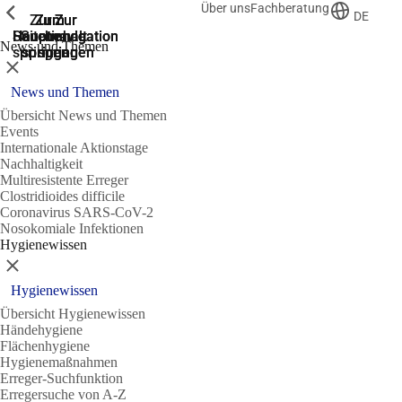
Über uns
Fachberatung
Zeige vorherige
Zeige vorherige
Zeige vorherige
DE
Zur
Zum
Zum
Zur
Zur
Hauptnavigation
Hauptnavigation
Hauptinhalt
Seitenende
Suche
News und Themen
springen
springen
springen
springen
springen
Schließen
News und Themen
Übersicht News und Themen
Events
Internationale Aktionstage
Nachhaltigkeit
Multiresistente Erreger
Clostridioides difficile
Coronavirus SARS-CoV-2
Nosokomiale Infektionen
Hygienewissen
Schließen
Hygienewissen
Übersicht Hygienewissen
Händehygiene
Flächenhygiene
Hygienemaßnahmen
Erreger-Suchfunktion
Erregersuche von A-Z