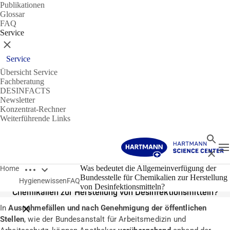
Publikationen
Glossar
FAQ
Service
Schließen
Service
Übersicht Service
Fachberatung
DESINFACTS
Newsletter
Konzentrat-Rechner
Weiterführende Links
Suche
N
Schließ
Breadcrumbs öffnen
31.03.2020
Was bedeutet die Allgemeinverfügung der
Home
Bundesstelle für Chemikalien zur Herstellung
Hygienewissen
FAQ
Was bedeutet die Allgemeinverfügung der Bundesstelle für
von Desinfektionsmitteln?
Chemikalien zur Herstellung von Desinfektionsmitteln?
In
Ausnahmefällen und nach Genehmigung der öffentlichen
Breadcrumbs schließen
Stellen
, wie der Bundesanstalt für Arbeitsmedizin und