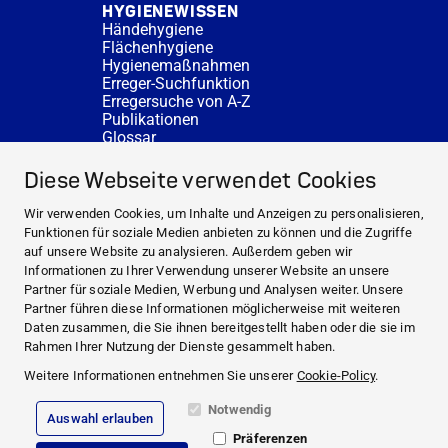
HYGIENEWISSEN
Händehygiene
Flächenhygiene
Hygienemaßnahmen
Erreger-Suchfunktion
Erregersuche von A-Z
Publikationen
Glossar
FAQ
SERVICE
Diese Webseite verwendet Cookies
Fachberatung
DESINFACTS
Wir verwenden Cookies, um Inhalte und Anzeigen zu personalisieren,
Newsletter
Funktionen für soziale Medien anbieten zu können und die Zugriffe
Konzentrat-Rechner
auf unsere Website zu analysieren. Außerdem geben wir
Weiterführende Links
Informationen zu Ihrer Verwendung unserer Website an unsere
Über uns
Partner für soziale Medien, Werbung und Analysen weiter. Unsere
Fachberatung
Partner führen diese Informationen möglicherweise mit weiteren
NEWS UND THEMEN
Daten zusammen, die Sie ihnen bereitgestellt haben oder die sie im
HYGIENEWISSEN
Rahmen Ihrer Nutzung der Dienste gesammelt haben.
SERVICE
Weitere Informationen entnehmen Sie unserer
Cookie-Policy
.
Notwendig
Auswahl erlauben
Impressum
Präferenzen
Rechtliche Hinweise