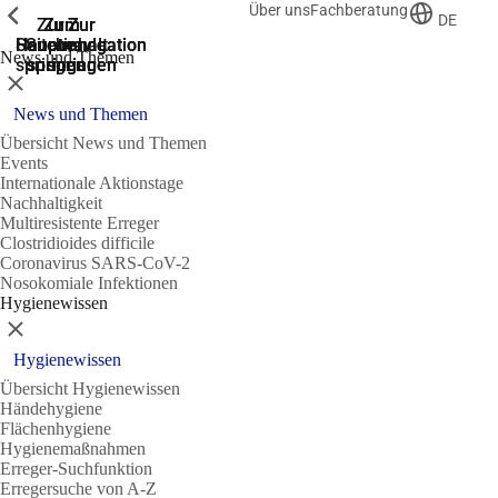
Über uns
Fachberatung
Zeige vorherige
Zeige vorherige
Zeige vorherige
DE
Zur
Zum
Zum
Zur
Zur
Hauptnavigation
Hauptnavigation
Hauptinhalt
Seitenende
Suche
News und Themen
springen
springen
springen
springen
springen
Schließen
News und Themen
Übersicht News und Themen
Events
Internationale Aktionstage
Nachhaltigkeit
Multiresistente Erreger
Clostridioides difficile
Coronavirus SARS-CoV-2
Nosokomiale Infektionen
Hygienewissen
Schließen
Hygienewissen
Übersicht Hygienewissen
Händehygiene
Flächenhygiene
Hygienemaßnahmen
Erreger-Suchfunktion
Erregersuche von A-Z