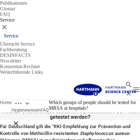
Publikationen
Glossar
FAQ
Service
Schließen
Service
Übersicht Service
Fachberatung
DESINFACTS
Newsletter
Konzentrat-Rechner
Weiterführende Links
Suche
N
Schließ
Breadcrumbs öffnen
14.01.2020
Which groups of people should be tested for
Home
MRSA at hospitals?
Hygienewissen
FAQ
Welche Personenkreise sollten in Krankenhäusern auf MRSA
getestet werden?
Breadcrumbs schließen
Für Deutschland gilt die "RKI-Empfehlung zur Prävention und
Kontrolle von Methicillin-resistenten
Staphylococcus aureus
-