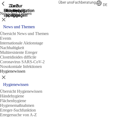
Über uns
Fachberatung
Zeige vorherige
Zeige vorherige
Zeige vorherige
DE
Zur
Zum
Zum
Zur
Zur
Hauptnavigation
Hauptnavigation
Hauptinhalt
Seitenende
Suche
News und Themen
springen
springen
springen
springen
springen
Schließen
News und Themen
Übersicht News und Themen
Events
Internationale Aktionstage
Nachhaltigkeit
Multiresistente Erreger
Clostridioides difficile
Coronavirus SARS-CoV-2
Nosokomiale Infektionen
Hygienewissen
Schließen
Hygienewissen
Übersicht Hygienewissen
Händehygiene
Flächenhygiene
Hygienemaßnahmen
Erreger-Suchfunktion
Erregersuche von A-Z