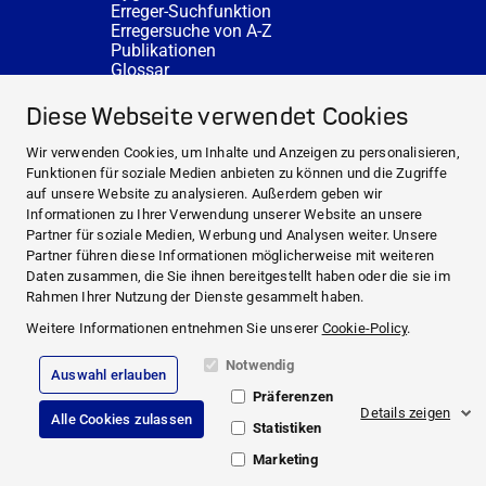
Erreger-Suchfunktion
Erregersuche von A-Z
Publikationen
Glossar
FAQ
SERVICE
Diese Webseite verwendet Cookies
Fachberatung
DESINFACTS
Wir verwenden Cookies, um Inhalte und Anzeigen zu personalisieren,
Newsletter
Funktionen für soziale Medien anbieten zu können und die Zugriffe
Konzentrat-Rechner
auf unsere Website zu analysieren. Außerdem geben wir
Weiterführende Links
Informationen zu Ihrer Verwendung unserer Website an unsere
Über uns
Partner für soziale Medien, Werbung und Analysen weiter. Unsere
Fachberatung
Partner führen diese Informationen möglicherweise mit weiteren
NEWS UND THEMEN
Daten zusammen, die Sie ihnen bereitgestellt haben oder die sie im
HYGIENEWISSEN
Rahmen Ihrer Nutzung der Dienste gesammelt haben.
SERVICE
Weitere Informationen entnehmen Sie unserer
Cookie-Policy
.
Notwendig
Auswahl erlauben
Impressum
Präferenzen
Rechtliche Hinweise
Details zeigen
Alle Cookies zulassen
Compliance
Statistiken
Datenschutz
Cookie Richtlinie
Marketing