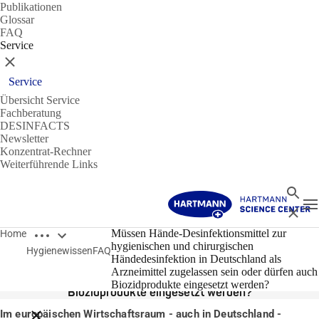
Publikationen
Glossar
FAQ
Service
Schließen
Service
Übersicht Service
Fachberatung
DESINFACTS
Newsletter
Konzentrat-Rechner
Weiterführende Links
Suche
N
Schließ
Breadcrumbs öffnen
14.01.2020
Müssen Hände-Desinfektionsmittel zur
Home
hygienischen und chirurgischen
Hygienewissen
FAQ
Müssen Hände-Desinfektionsmittel zur hygienischen und
Händedesinfektion in Deutschland als
chirurgischen Händedesinfektion in Deutschland als
Arzneimittel zugelassen sein oder dürfen auch
Arzneimittel zugelassen sein oder dürfen auch
Biozidprodukte eingesetzt werden?
Biozidprodukte eingesetzt werden?
Im europäischen Wirtschaftsraum - auch in Deutschland -
Breadcrumbs schließen