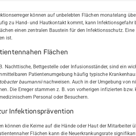
ktionserreger können auf unbelebten Flächen monatelang über
ig zu Hand- und Hautkontakt kommt, kann Infektionsgefahr be
ächen einen zentralen Baustein für den Infektionsschutz. Eine a
n ist.
atientennahen Flächen
B. Nachttische, Bettgestelle oder Infusionsständer, sind ein wi
r unmittelbaren Patientenumgebung häufig typische Krankenha
tobacter baumannii
nachweisen. Auch in der Umgebung von nic
hen. Die Erreger stammen z. B. von vorherigen infizierten bzw. 
medizinischem Personal oder Besuchern.
zur Infektionsprävention
n können die Keime auf die Hände oder Haut der Mitarbeiter üb
atientennaher Flächen kann die Neuerkrankungsrate signifikan