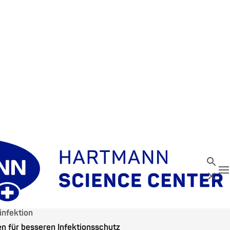
Suche
N
Schließ
infektion
en für besseren Infektionsschutz