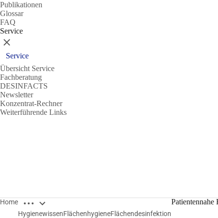
Publikationen
Glossar
FAQ
Service
Schließen
Service
Übersicht Service
Fachberatung
DESINFACTS
Newsletter
Konzentrat-Rechner
Weiterführende Links
Breadcrumbs öffnen
Patientennahe F
Home
Hygienewissen
Flächenhygiene
Flächendesinfektion