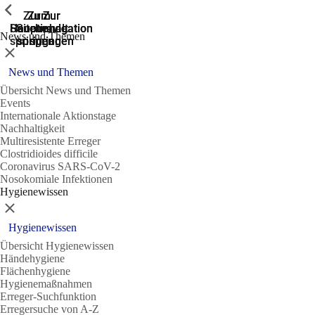
Zeige vorherige
Zeige vorherige
Zeige vorherige
Zur
Zum
Zum
Zur
Zur
Hauptnavigation
Hauptnavigation
Hauptinhalt
Seitenende
Suche
News und Themen
springen
springen
springen
springen
springen
Schließen
News und Themen
Übersicht News und Themen
Events
Internationale Aktionstage
Nachhaltigkeit
Multiresistente Erreger
Clostridioides difficile
Coronavirus SARS-CoV-2
Nosokomiale Infektionen
Hygienewissen
Schließen
Hygienewissen
Übersicht Hygienewissen
Händehygiene
Flächenhygiene
Hygienemaßnahmen
Erreger-Suchfunktion
Erregersuche von A-Z