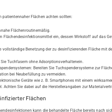
n patientennaher Flächen achten sollten:
ennahe Flächen
routinemäßig
.
in Flächendesinfektionsmittel ein, dessen Wirkstoff auf das 
ne vollständige Benetzung der zu desinfizierenden Fläche mit 
n Sie Tuchfasern ohne
Adsorptionsverhalten
ein.
hspendersystemen:
B
ereiten Sie Tuchspendersysteme zur Fläch
ation bei Neubefüllung zu vermeiden.
ektronische Geräte
wie z. B. Smartphones mit einem wirksamen
. Achten Sie dabei auf die Herstellerangaben zur Materialvertr
nfizierter Flächen
hendesinfektionen kann die behandelte Fläche bereits nach si