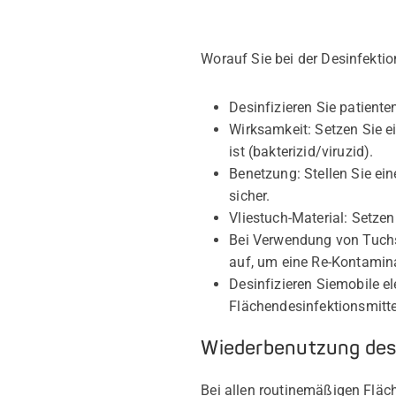
Worauf Sie bei der Desinfektio
Desinfizieren Sie patient
Wirksamkeit: Setzen Sie e
ist (bakterizid/viruzid).
Benetzung: Stellen Sie ei
sicher.
Vliestuch-Material: Setze
Bei Verwendung von Tuc
auf
, um eine Re-Kontamin
Desinfizieren Sie
mobile el
Flächendesinfektionsmittel
Wiederbenutzung desi
Bei allen routinemäßigen Fläc