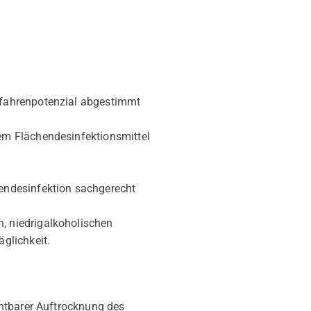
Gefahrenpotenzial abgestimmt
dem Flächendesinfektionsmittel
endesinfektion sachgerecht
, niedrigalkoholischen
äglichkeit.
chtbarer Auftrocknung des