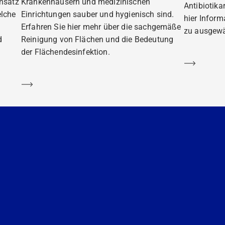
insatz
Krankenhäusern und medizinischen
Antibiotika
elche
Einrichtungen sauber und hygienisch sind.
hier Infor
Erfahren Sie hier mehr über die sachgemäße
zu ausgewä
d
Reinigung von Flächen und die Bedeutung
der Flächendesinfektion.
Mehr er
Mehr erfahren