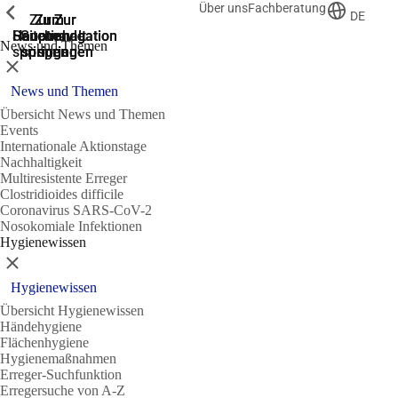
Über uns
Fachberatung
Zeige vorherige
Zeige vorherige
Zeige vorherige
DE
Zur
Zum
Zum
Zur
Zur
Hauptnavigation
Hauptnavigation
Hauptinhalt
Seitenende
Suche
News und Themen
springen
springen
springen
springen
springen
Schließen
News und Themen
Übersicht News und Themen
Events
Internationale Aktionstage
Nachhaltigkeit
Multiresistente Erreger
Clostridioides difficile
Coronavirus SARS-CoV-2
Nosokomiale Infektionen
Hygienewissen
Schließen
Hygienewissen
Übersicht Hygienewissen
Händehygiene
Flächenhygiene
Hygienemaßnahmen
Erreger-Suchfunktion
Erregersuche von A-Z