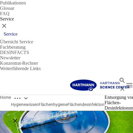
Publikationen
Glossar
FAQ
Service
Schließen
Service
Übersicht Service
Fachberatung
DESINFACTS
Newsletter
Konzentrat-Rechner
Weiterführende Links
Suche
N
Schließ
Breadcrumbs öffnen
Entsorgung vo
Home
Flächen-
Hygienewissen
Flächenhygiene
Flächendesinfektion
Desinfektionsm
Breadcrumbs schließen