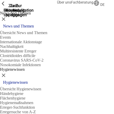
Über uns
Fachberatung
Zeige vorherige
Zeige vorherige
Zeige vorherige
DE
Zur
Zum
Zum
Zur
Zur
Hauptnavigation
Hauptnavigation
Hauptinhalt
Seitenende
Suche
News und Themen
springen
springen
springen
springen
springen
Schließen
News und Themen
Übersicht News und Themen
Events
Internationale Aktionstage
Nachhaltigkeit
Multiresistente Erreger
Clostridioides difficile
Coronavirus SARS-CoV-2
Nosokomiale Infektionen
Hygienewissen
Schließen
Hygienewissen
Übersicht Hygienewissen
Händehygiene
Flächenhygiene
Hygienemaßnahmen
Erreger-Suchfunktion
Erregersuche von A-Z