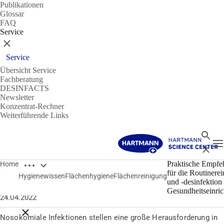
Publikationen
Glossar
FAQ
Service
Schließen
Service
Übersicht Service
Fachberatung
DESINFACTS
Newsletter
Konzentrat-Rechner
Weiterführende Links
Suche
N
Schließ
Breadcrumbs öffnen
Flächenhygiene
Praktische Empfe
Home
für die Routinere
Hygienewissen
Flächenhygiene
Flächenreinigung
Praktische Empfehlungen für die Routinereinigung und -
und -desinfektion 
desinfektion in Gesundheitseinrichtungen
Gesundheitseinri
24.04.2022
Breadcrumbs schließen
Nosokomiale Infektionen stellen eine große Herausforderung in