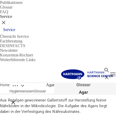
Publikationen
Glossar
FAQ
Service
Schließen
Service
Übersicht Service
Fachberatung
DESINFACTS
Newsletter
Konzentrat-Rechner
Weiterführende Links
Suche
N
Schließ
Breadcrumbs öffnen
Glossar
Agar
Home
Hygienewissen
Glossar
Agar
Aus Rotalgen gewonnener Gallertstoff zur Herstellung fester
Breadcrumbs schließen
Nährböden in der Mikrobiologie. Die Aufgabe des Agars liegt
dabei in der Verfestigung des Nährsubstrates.