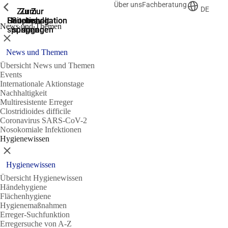
Über uns
Fachberatung
Zeige vorherige
Zeige vorherige
Zeige vorherige
DE
Zur
Zum
Zum
Zur
Zur
Hauptnavigation
Hauptnavigation
Hauptinhalt
Seitenende
Suche
News und Themen
springen
springen
springen
springen
springen
Schließen
News und Themen
Übersicht News und Themen
Events
Internationale Aktionstage
Nachhaltigkeit
Multiresistente Erreger
Clostridioides difficile
Coronavirus SARS-CoV-2
Nosokomiale Infektionen
Hygienewissen
Schließen
Hygienewissen
Übersicht Hygienewissen
Händehygiene
Flächenhygiene
Hygienemaßnahmen
Erreger-Suchfunktion
Erregersuche von A-Z