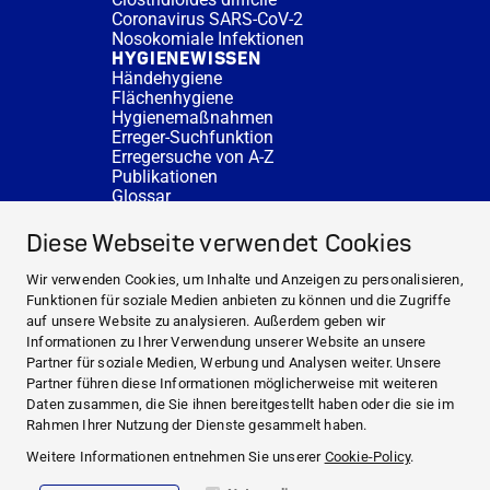
Coronavirus SARS-CoV-2
Nosokomiale Infektionen
HYGIENEWISSEN
Händehygiene
Flächenhygiene
Hygienemaßnahmen
Erreger-Suchfunktion
Erregersuche von A-Z
Publikationen
Glossar
FAQ
SERVICE
Diese Webseite verwendet Cookies
Fachberatung
DESINFACTS
Wir verwenden Cookies, um Inhalte und Anzeigen zu personalisieren,
Newsletter
Funktionen für soziale Medien anbieten zu können und die Zugriffe
Konzentrat-Rechner
auf unsere Website zu analysieren. Außerdem geben wir
Weiterführende Links
Informationen zu Ihrer Verwendung unserer Website an unsere
Über uns
Partner für soziale Medien, Werbung und Analysen weiter. Unsere
Fachberatung
Partner führen diese Informationen möglicherweise mit weiteren
NEWS UND THEMEN
Daten zusammen, die Sie ihnen bereitgestellt haben oder die sie im
HYGIENEWISSEN
Rahmen Ihrer Nutzung der Dienste gesammelt haben.
SERVICE
Weitere Informationen entnehmen Sie unserer
Cookie-Policy
.