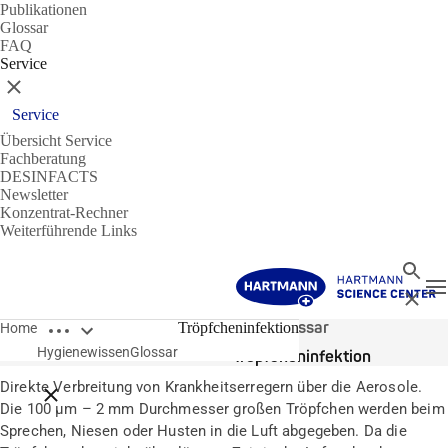
Publikationen
Glossar
FAQ
Service
Schließen
Service
Übersicht Service
Fachberatung
DESINFACTS
Newsletter
Konzentrat-Rechner
Weiterführende Links
Suche
N
Schließ
Breadcrumbs öffnen
Glossar
Tröpfcheninfektion
Home
Hygienewissen
Glossar
Tröpfcheninfektion
Direkte Verbreitung von Krankheitserregern über die Aerosole.
Breadcrumbs schließen
Die 100 µm – 2 mm Durchmesser großen Tröpfchen werden beim
Sprechen, Niesen oder Husten in die Luft abgegeben. Da die