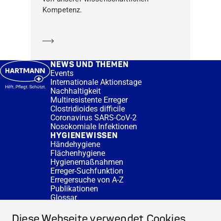
Kompetenz.
Mehr erfahren
NEWS UND THEMEN
Events
Internationale Aktionstage
Nachhaltigkeit
Multiresistente Erreger
Clostridioides difficile
Coronavirus SARS-CoV-2
Nosokomiale Infektionen
HYGIENEWISSEN
Händehygiene
Flächenhygiene
Hygienemaßnahmen
Erreger-Suchfunktion
Erregersuche von A-Z
Publikationen
Glossar
FAQ
SERVICE
Diese Webseite verwendet Cookies