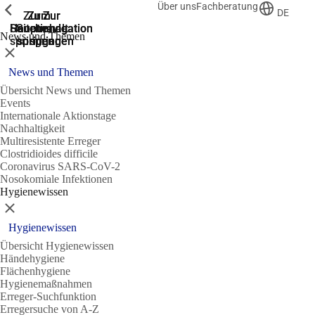
Über uns
Fachberatung
Zeige vorherige
Zeige vorherige
Zeige vorherige
DE
Zur
Zum
Zum
Zur
Zur
Hauptnavigation
Hauptnavigation
Hauptinhalt
Seitenende
Suche
News und Themen
springen
springen
springen
springen
springen
Schließen
News und Themen
Übersicht News und Themen
Events
Internationale Aktionstage
Nachhaltigkeit
Multiresistente Erreger
Clostridioides difficile
Coronavirus SARS-CoV-2
Nosokomiale Infektionen
Hygienewissen
Schließen
Hygienewissen
Übersicht Hygienewissen
Händehygiene
Flächenhygiene
Hygienemaßnahmen
Erreger-Suchfunktion
Erregersuche von A-Z