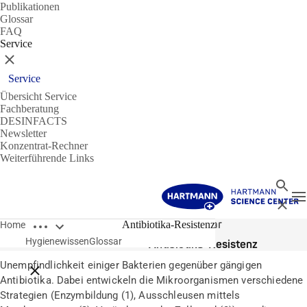
Publikationen
Glossar
FAQ
Service
Schließen
Service
Übersicht Service
Fachberatung
DESINFACTS
Newsletter
Konzentrat-Rechner
Weiterführende Links
Suche
N
Schließ
Breadcrumbs öffnen
Glossar
Antibiotika-Resistenz
Home
Hygienewissen
Glossar
Antibiotika-Resistenz
Unempfindlichkeit einiger Bakterien gegenüber gängigen
Breadcrumbs schließen
Antibiotika. Dabei entwickeln die Mikroorganismen verschiedene
Strategien (Enzymbildung (1), Ausschleusen mittels