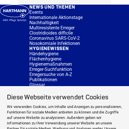
NEWS UND THEMEN
Events
Internationale Aktionstage
Nachhaltigkeit
Multiresistente Erreger
Clostridioides difficile
Coronavirus SARS-CoV-2
Nosokomiale Infektionen
HYGIENEWISSEN
Händehygiene
Flächenhygiene
Hygienemaßnahmen
Erreger-Suchfunktion
Erregersuche von A-Z
Publikationen
Glossar
FAQ
SERVICE
Diese Webseite verwendet Cookies
Fachberatung
DESINFACTS
Wir verwenden Cookies, um Inhalte und Anzeigen zu personalisieren,
Newsletter
Funktionen für soziale Medien anbieten zu können und die Zugriffe
Konzentrat-Rechner
auf unsere Website zu analysieren. Außerdem geben wir
Weiterführende Links
Informationen zu Ihrer Verwendung unserer Website an unsere
Über uns
Partner für soziale Medien, Werbung und Analysen weiter. Unsere