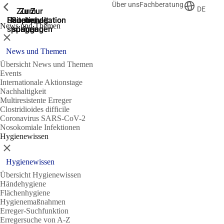
Über uns
Fachberatung
Zeige vorherige
Zeige vorherige
Zeige vorherige
DE
Zur
Zum
Zum
Zur
Zur
Hauptnavigation
Hauptnavigation
Hauptinhalt
Seitenende
Suche
News und Themen
springen
springen
springen
springen
springen
Schließen
News und Themen
Übersicht News und Themen
Events
Internationale Aktionstage
Nachhaltigkeit
Multiresistente Erreger
Clostridioides difficile
Coronavirus SARS-CoV-2
Nosokomiale Infektionen
Hygienewissen
Schließen
Hygienewissen
Übersicht Hygienewissen
Händehygiene
Flächenhygiene
Hygienemaßnahmen
Erreger-Suchfunktion
Erregersuche von A-Z