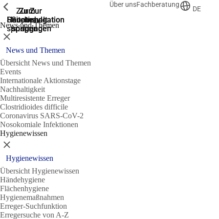
Über uns
Fachberatung
Zeige vorherige
Zeige vorherige
Zeige vorherige
DE
Zur
Zum
Zum
Zur
Zur
Hauptnavigation
Hauptnavigation
Hauptinhalt
Seitenende
Suche
News und Themen
springen
springen
springen
springen
springen
Schließen
News und Themen
Übersicht News und Themen
Events
Internationale Aktionstage
Nachhaltigkeit
Multiresistente Erreger
Clostridioides difficile
Coronavirus SARS-CoV-2
Nosokomiale Infektionen
Hygienewissen
Schließen
Hygienewissen
Übersicht Hygienewissen
Händehygiene
Flächenhygiene
Hygienemaßnahmen
Erreger-Suchfunktion
Erregersuche von A-Z