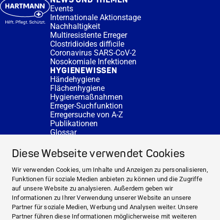
NEWS UND THEMEN
Events
Internationale Aktionstage
Nachhaltigkeit
Multiresistente Erreger
Clostridioides difficile
Coronavirus SARS-CoV-2
Nosokomiale Infektionen
HYGIENEWISSEN
Händehygiene
Flächenhygiene
Hygienemaßnahmen
Erreger-Suchfunktion
Erregersuche von A-Z
Publikationen
Glossar
FAQ
SERVICE
Diese Webseite verwendet Cookies
Fachberatung
DESINFACTS
Wir verwenden Cookies, um Inhalte und Anzeigen zu personalisieren,
Newsletter
Funktionen für soziale Medien anbieten zu können und die Zugriffe
Konzentrat-Rechner
auf unsere Website zu analysieren. Außerdem geben wir
Weiterführende Links
Informationen zu Ihrer Verwendung unserer Website an unsere
Über uns
Partner für soziale Medien, Werbung und Analysen weiter. Unsere
Fachberatung
Partner führen diese Informationen möglicherweise mit weiteren