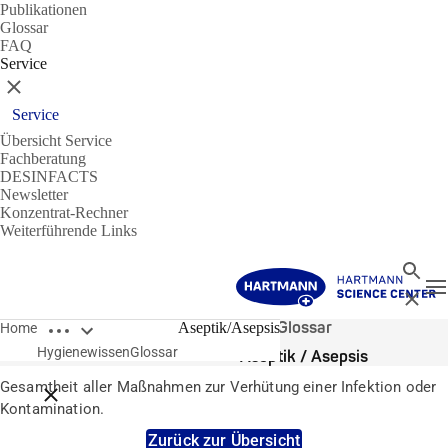
Publikationen
Glossar
FAQ
Service
Schließen
Service
Übersicht Service
Fachberatung
DESINFACTS
Newsletter
Konzentrat-Rechner
Weiterführende Links
Suche
N
Schließ
Breadcrumbs öffnen
Glossar
Aseptik/Asepsis
Home
Hygienewissen
Glossar
Aseptik / Asepsis
Gesamtheit aller Maßnahmen zur Verhütung einer Infektion oder
Breadcrumbs schließen
Kontamination.
Zurück zur Übersicht