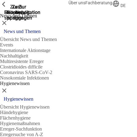
Über uns
Fachberatung
Zeige vorherige
Zeige vorherige
Zeige vorherige
DE
Zur
Zum
Zum
Zur
Zur
Hauptnavigation
Hauptnavigation
Hauptinhalt
Seitenende
Suche
News und Themen
springen
springen
springen
springen
springen
Schließen
News und Themen
Übersicht News und Themen
Events
Internationale Aktionstage
Nachhaltigkeit
Multiresistente Erreger
Clostridioides difficile
Coronavirus SARS-CoV-2
Nosokomiale Infektionen
Hygienewissen
Schließen
Hygienewissen
Übersicht Hygienewissen
Händehygiene
Flächenhygiene
Hygienemaßnahmen
Erreger-Suchfunktion
Erregersuche von A-Z