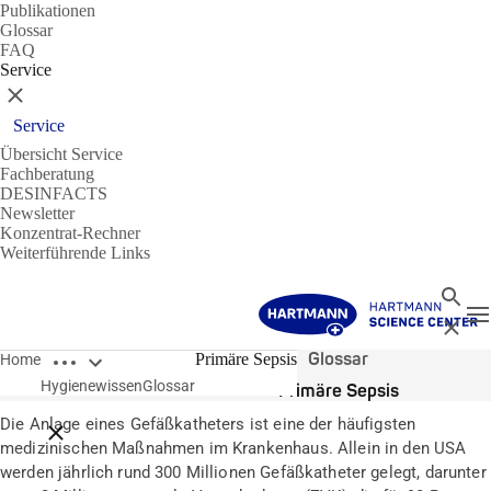
Publikationen
Glossar
FAQ
Service
Schließen
Service
Übersicht Service
Fachberatung
DESINFACTS
Newsletter
Konzentrat-Rechner
Weiterführende Links
Suche
N
Schließ
Breadcrumbs öffnen
Glossar
Primäre Sepsis
Home
Hygienewissen
Glossar
Primäre Sepsis
Die Anlage eines Gefäßkatheters ist eine der häufigsten
Breadcrumbs schließen
medizinischen Maßnahmen im Krankenhaus. Allein in den USA
werden jährlich rund 300 Millionen Gefäßkatheter gelegt, darunter