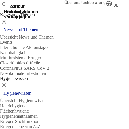
Über uns
Fachberatung
Zeige vorherige
Zeige vorherige
Zeige vorherige
DE
Zur
Zum
Zum
Zur
Zur
Hauptnavigation
Hauptnavigation
Hauptinhalt
Seitenende
Suche
News und Themen
springen
springen
springen
springen
springen
Schließen
News und Themen
Übersicht News und Themen
Events
Internationale Aktionstage
Nachhaltigkeit
Multiresistente Erreger
Clostridioides difficile
Coronavirus SARS-CoV-2
Nosokomiale Infektionen
Hygienewissen
Schließen
Hygienewissen
Übersicht Hygienewissen
Händehygiene
Flächenhygiene
Hygienemaßnahmen
Erreger-Suchfunktion
Erregersuche von A-Z