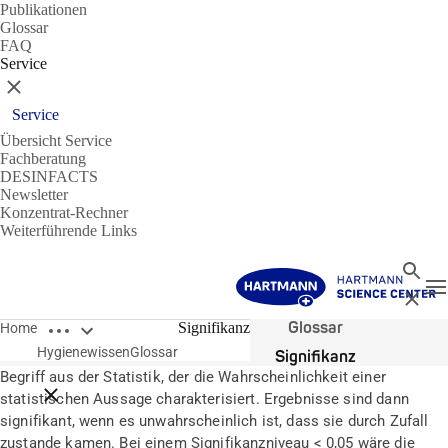
Publikationen
Glossar
FAQ
Service
Schließen
Service
Übersicht Service
Fachberatung
DESINFACTS
Newsletter
Konzentrat-Rechner
Weiterführende Links
Suche
N
Schließ
Breadcrumbs öffnen
Glossar
Signifikanz
Home
Hygienewissen
Glossar
Signifikanz
Begriff aus der Statistik, der die Wahrscheinlichkeit einer
Breadcrumbs schließen
statistischen Aussage charakterisiert. Ergebnisse sind dann
signifikant, wenn es unwahrscheinlich ist, dass sie durch Zufall
zustande kamen. Bei einem Signifikanzniveau < 0,05 wäre die