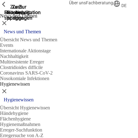
Über uns
Fachberatung
Zeige vorherige
Zeige vorherige
Zeige vorherige
DE
Zur
Zum
Zum
Zur
Zur
Hauptnavigation
Hauptnavigation
Hauptinhalt
Seitenende
Suche
News und Themen
springen
springen
springen
springen
springen
Schließen
News und Themen
Übersicht News und Themen
Events
Internationale Aktionstage
Nachhaltigkeit
Multiresistente Erreger
Clostridioides difficile
Coronavirus SARS-CoV-2
Nosokomiale Infektionen
Hygienewissen
Schließen
Hygienewissen
Übersicht Hygienewissen
Händehygiene
Flächenhygiene
Hygienemaßnahmen
Erreger-Suchfunktion
Erregersuche von A-Z