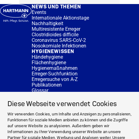
NEWS UND THEMEN
Events
Internationale Aktionstage
Nachhaltigkeit
Multiresistente Erreger
Clostridioides difficile
Coronavirus SARS-CoV-2
Nosokomiale Infektionen
HYGIENEWISSEN
Händehygiene
Flächenhygiene
Hygienemaßnahmen
Erreger-Suchfunktion
Erregersuche von A-Z
Publikationen
Glossar
FAQ
SERVICE
Diese Webseite verwendet Cookies
Fachberatung
DESINFACTS
Wir verwenden Cookies, um Inhalte und Anzeigen zu personalisieren,
Newsletter
Funktionen für soziale Medien anbieten zu können und die Zugriffe
Konzentrat-Rechner
auf unsere Website zu analysieren. Außerdem geben wir
Weiterführende Links
Informationen zu Ihrer Verwendung unserer Website an unsere
Über uns
Partner für soziale Medien, Werbung und Analysen weiter. Unsere