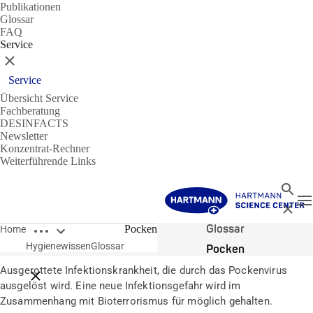
Publikationen
Glossar
FAQ
Service
Schließen
Service
Übersicht Service
Fachberatung
DESINFACTS
Newsletter
Konzentrat-Rechner
Weiterführende Links
Suche
N
Schließ
Breadcrumbs öffnen
Glossar
Pocken
Home
Hygienewissen
Glossar
Pocken
Ausgerottete Infektionskrankheit, die durch das Pockenvirus
Breadcrumbs schließen
ausgelöst wird. Eine neue Infektionsgefahr wird im
Zusammenhang mit Bioterrorismus für möglich gehalten.