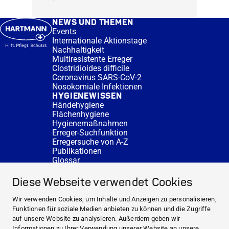
NEWS UND THEMEN
Events
Internationale Aktionstage
Nachhaltigkeit
Multiresistente Erreger
Clostridioides difficile
Coronavirus SARS-CoV-2
Nosokomiale Infektionen
HYGIENEWISSEN
Händehygiene
Flächenhygiene
Hygienemaßnahmen
Erreger-Suchfunktion
Erregersuche von A-Z
Publikationen
Glossar
FAQ
SERVICE
Diese Webseite verwendet Cookies
Fachberatung
DESINFACTS
Wir verwenden Cookies, um Inhalte und Anzeigen zu personalisieren,
Newsletter
Funktionen für soziale Medien anbieten zu können und die Zugriffe
Konzentrat-Rechner
auf unsere Website zu analysieren. Außerdem geben wir
Weiterführende Links
Informationen zu Ihrer Verwendung unserer Website an unsere