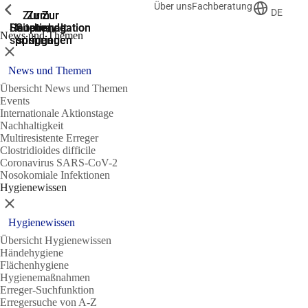
Über uns
Fachberatung
Zeige vorherige
Zeige vorherige
Zeige vorherige
DE
Zur
Zum
Zum
Zur
Zur
Hauptnavigation
Hauptnavigation
Hauptinhalt
Seitenende
Suche
News und Themen
springen
springen
springen
springen
springen
Schließen
News und Themen
Übersicht News und Themen
Events
Internationale Aktionstage
Nachhaltigkeit
Multiresistente Erreger
Clostridioides difficile
Coronavirus SARS-CoV-2
Nosokomiale Infektionen
Hygienewissen
Schließen
Hygienewissen
Übersicht Hygienewissen
Händehygiene
Flächenhygiene
Hygienemaßnahmen
Erreger-Suchfunktion
Erregersuche von A-Z