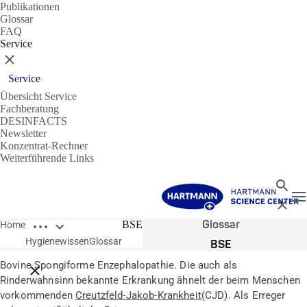
Publikationen
Glossar
FAQ
Service
Schließen
Service
Übersicht Service
Fachberatung
DESINFACTS
Newsletter
Konzentrat-Rechner
Weiterführende Links
Suche
N
Schließ
Breadcrumbs öffnen
Glossar
BSE
Home
Hygienewissen
Glossar
BSE
Bovine Spongiforme Enzephalopathie. Die auch als
Breadcrumbs schließen
Rinderwahnsinn bekannte Erkrankung ähnelt der beim Menschen
vorkommenden
Creutzfeld-Jakob-Krankheit
(CJD). Als Erreger