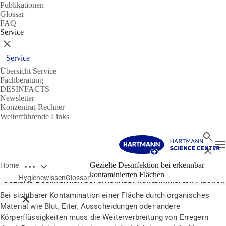
Publikationen
Glossar
FAQ
Service
Schließen
Service
Übersicht Service
Fachberatung
DESINFACTS
Newsletter
Konzentrat-Rechner
Weiterführende Links
Suche
N
Schließ
Breadcrumbs öffnen
Glossar
Gezielte Desinfektion bei erkennbar
Home
kontaminierten Flächen
Hygienewissen
Glossar
Gezielte Desinfektion bei erkennbar kontaminierten Flächen
Bei sichtbarer Kontamination einer Fläche durch organisches
Breadcrumbs schließen
Material wie Blut, Eiter, Ausscheidungen oder andere
Körperflüssigkeiten muss die Weiterverbreitung von Erregern