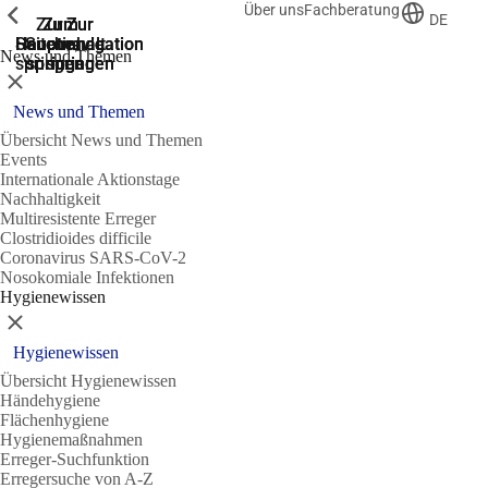
Über uns
Fachberatung
Zeige vorherige
Zeige vorherige
Zeige vorherige
DE
Zur
Zum
Zum
Zur
Zur
Hauptnavigation
Hauptnavigation
Hauptinhalt
Seitenende
Suche
News und Themen
springen
springen
springen
springen
springen
Schließen
News und Themen
Übersicht News und Themen
Events
Internationale Aktionstage
Nachhaltigkeit
Multiresistente Erreger
Clostridioides difficile
Coronavirus SARS-CoV-2
Nosokomiale Infektionen
Hygienewissen
Schließen
Hygienewissen
Übersicht Hygienewissen
Händehygiene
Flächenhygiene
Hygienemaßnahmen
Erreger-Suchfunktion
Erregersuche von A-Z