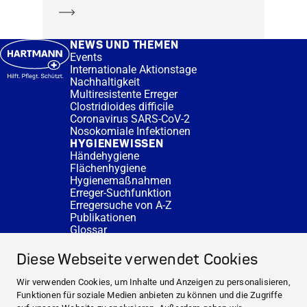
Mehr erfahren
NEWS UND THEMEN
Events
Internationale Aktionstage
Nachhaltigkeit
Multiresistente Erreger
Clostridioides difficile
Coronavirus SARS-CoV-2
Nosokomiale Infektionen
HYGIENEWISSEN
Händehygiene
Flächenhygiene
Hygienemaßnahmen
Erreger-Suchfunktion
Erregersuche von A-Z
Publikationen
Glossar
FAQ
SERVICE
Diese Webseite verwendet Cookies
Fachberatung
DESINFACTS
Wir verwenden Cookies, um Inhalte und Anzeigen zu personalisieren,
Newsletter
Funktionen für soziale Medien anbieten zu können und die Zugriffe
Konzentrat-Rechner