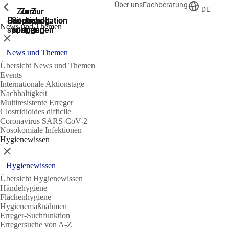
Über uns
Fachberatung
Zeige vorherige
Zeige vorherige
Zeige vorherige
DE
Zur
Zum
Zum
Zur
Zur
Hauptnavigation
Hauptnavigation
Hauptinhalt
Seitenende
Suche
News und Themen
springen
springen
springen
springen
springen
Schließen
News und Themen
Übersicht News und Themen
Events
Internationale Aktionstage
Nachhaltigkeit
Multiresistente Erreger
Clostridioides difficile
Coronavirus SARS-CoV-2
Nosokomiale Infektionen
Hygienewissen
Schließen
Hygienewissen
Übersicht Hygienewissen
Händehygiene
Flächenhygiene
Hygienemaßnahmen
Erreger-Suchfunktion
Erregersuche von A-Z