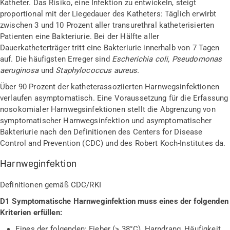
Katheter. Das Risiko, eine Infektion zu entwickeln, steigt
proportional mit der Liegedauer des Katheters: Täglich erwirbt
zwischen 3 und 10 Prozent aller transurethral katheterisierten
Patienten eine Bakteriurie. Bei der Hälfte aller
Dauerkatheterträger tritt eine Bakteriurie innerhalb von 7 Tagen
auf. Die häufigsten Erreger sind
Escherichia coli, Pseudomonas
aeruginosa
und
Staphylococcus aureus.
Über 90 Prozent der katheterassoziierten Harnwegsinfektionen
verlaufen asymptomatisch. Eine Voraussetzung für die Erfassung
nosokomialer Harnwegsinfektionen stellt die Abgrenzung von
symptomatischer Harnwegsinfektion und asymptomatischer
Bakteriurie nach den Definitionen des Centers for Disease
Control and Prevention (CDC) und des Robert Koch-Institutes da.
Harnweginfektion
Definitionen gemäß CDC/RKI
D1 Symptomatische Harnweginfektion muss eines der folgenden
Kriterien erfüllen:
Eines der folgenden: Fieber (> 38°C), Harndrang, Häufigkeit,