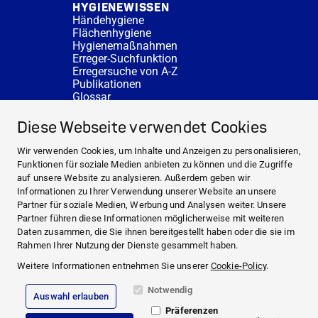
HYGIENEWISSEN
Händehygiene
Flächenhygiene
Hygienemaßnahmen
Erreger-Suchfunktion
Erregersuche von A-Z
Publikationen
Glossar
FAQ
SERVICE
Diese Webseite verwendet Cookies
Fachberatung
DESINFACTS
Wir verwenden Cookies, um Inhalte und Anzeigen zu personalisieren,
Newsletter
Funktionen für soziale Medien anbieten zu können und die Zugriffe
Konzentrat-Rechner
auf unsere Website zu analysieren. Außerdem geben wir
Weiterführende Links
Informationen zu Ihrer Verwendung unserer Website an unsere
Über uns
Partner für soziale Medien, Werbung und Analysen weiter. Unsere
Fachberatung
Partner führen diese Informationen möglicherweise mit weiteren
NEWS UND THEMEN
Daten zusammen, die Sie ihnen bereitgestellt haben oder die sie im
HYGIENEWISSEN
Rahmen Ihrer Nutzung der Dienste gesammelt haben.
SERVICE
Weitere Informationen entnehmen Sie unserer
Cookie-Policy
.
Notwendig
Auswahl erlauben
Impressum
Präferenzen
Rechtliche Hinweise