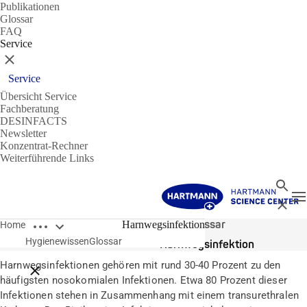
Publikationen
Glossar
FAQ
Service
Schließen
Service
Übersicht Service
Fachberatung
DESINFACTS
Newsletter
Konzentrat-Rechner
Weiterführende Links
Suche
N
Schließ
Breadcrumbs öffnen
Glossar
Harnwegsinfektion
Home
Hygienewissen
Glossar
Harnwegsinfektion
Harnwegsinfektionen gehören mit rund 30-40 Prozent zu den
Breadcrumbs schließen
häufigsten nosokomialen Infektionen. Etwa 80 Prozent dieser
Infektionen stehen in Zusammenhang mit einem transurethralen