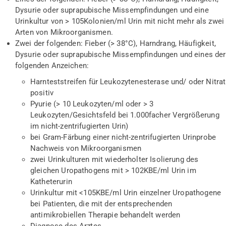
Dysurie oder suprapubische Missempfindungen und eine
Urinkultur von > 10
5
Kolonien/ml Urin mit nicht mehr als zwei
Arten von Mikroorganismen.
Zwei der folgenden: Fieber (> 38°C), Harndrang, Häufigkeit,
Dysurie oder suprapubische Missempfindungen und eines der
folgenden Anzeichen:
Harnteststreifen für Leukozytenesterase und/ oder Nitrat
positiv
Pyurie (> 10 Leukozyten/ml oder > 3
Leukozyten/Gesichtsfeld bei 1.000facher Vergrößerung
im nicht-zentrifugierten Urin)
bei Gram-Färbung einer nicht-zentrifugierten Urinprobe
Nachweis von Mikroorganismen
zwei Urinkulturen mit wiederholter Isolierung des
gleichen Uropathogens mit > 10
2
KBE/ml Urin im
Katheterurin
Urinkultur mit <10
5
KBE/ml Urin einzelner Uropathogene
bei Patienten, die mit der entsprechenden
antimikrobiellen Therapie behandelt werden
Diagnose des Arztes