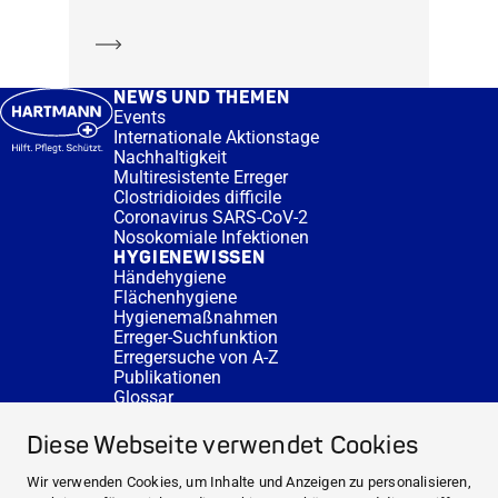
Mehr erfahren
NEWS UND THEMEN
Events
Internationale Aktionstage
Nachhaltigkeit
Multiresistente Erreger
Clostridioides difficile
Coronavirus SARS-CoV-2
Nosokomiale Infektionen
HYGIENEWISSEN
Händehygiene
Flächenhygiene
Hygienemaßnahmen
Erreger-Suchfunktion
Erregersuche von A-Z
Publikationen
Glossar
FAQ
SERVICE
Diese Webseite verwendet Cookies
Fachberatung
DESINFACTS
Wir verwenden Cookies, um Inhalte und Anzeigen zu personalisieren,
Newsletter