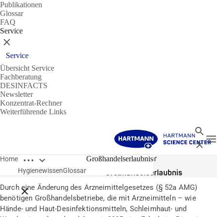
Publikationen
Glossar
FAQ
Service
Schließen
Service
Übersicht Service
Fachberatung
DESINFACTS
Newsletter
Konzentrat-Rechner
Weiterführende Links
Suche
N
Schließ
Breadcrumbs öffnen
Glossar
Großhandelserlaubnis
Home
Hygienewissen
Glossar
Großhandelserlaubnis
Durch eine Änderung des Arzneimittelgesetzes (§ 52a AMG)
Breadcrumbs schließen
benötigen Großhandelsbetriebe, die mit Arzneimitteln – wie
Hände- und Haut-Desinfektionsmitteln, Schleimhaut- und