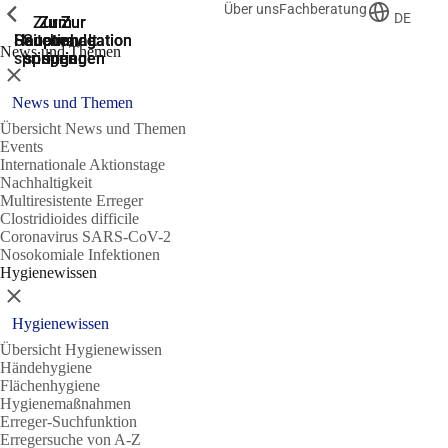
Über uns
Fachberatung
Zeige vorherige
Zeige vorherige
Zeige vorherige
DE
Zur
Zum
Zum
Zur
Zur
Hauptnavigation
Hauptnavigation
Hauptinhalt
Seitenende
Suche
News und Themen
springen
springen
springen
springen
springen
Schließen
News und Themen
Übersicht News und Themen
Events
Internationale Aktionstage
Nachhaltigkeit
Multiresistente Erreger
Clostridioides difficile
Coronavirus SARS-CoV-2
Nosokomiale Infektionen
Hygienewissen
Schließen
Hygienewissen
Übersicht Hygienewissen
Händehygiene
Flächenhygiene
Hygienemaßnahmen
Erreger-Suchfunktion
Erregersuche von A-Z