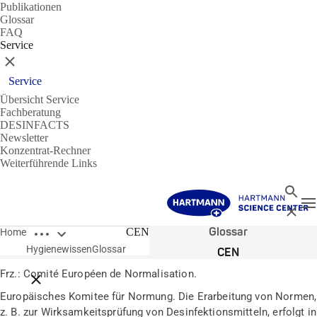
Publikationen
Glossar
FAQ
Service
Schließen
Service
Übersicht Service
Fachberatung
DESINFACTS
Newsletter
Konzentrat-Rechner
Weiterführende Links
Suche
N
Schließ
Breadcrumbs öffnen
Glossar
CEN
Home
Hygienewissen
Glossar
CEN
Frz.: Comité Européen de Normalisation.
Breadcrumbs schließen
Europäisches Komitee für Normung. Die Erarbeitung von Normen,
z. B. zur Wirksamkeitsprüfung von Desinfektionsmitteln, erfolgt in