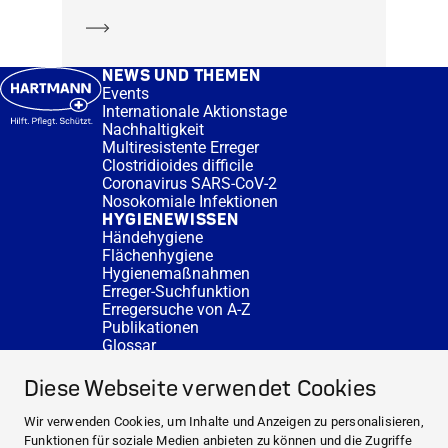
Mehr erfahren
NEWS UND THEMEN
Events
Internationale Aktionstage
Nachhaltigkeit
Multiresistente Erreger
Clostridioides difficile
Coronavirus SARS-CoV-2
Nosokomiale Infektionen
HYGIENEWISSEN
Händehygiene
Flächenhygiene
Hygienemaßnahmen
Erreger-Suchfunktion
Erregersuche von A-Z
Publikationen
Glossar
FAQ
SERVICE
Diese Webseite verwendet Cookies
Fachberatung
DESINFACTS
Wir verwenden Cookies, um Inhalte und Anzeigen zu personalisieren,
Newsletter
Funktionen für soziale Medien anbieten zu können und die Zugriffe