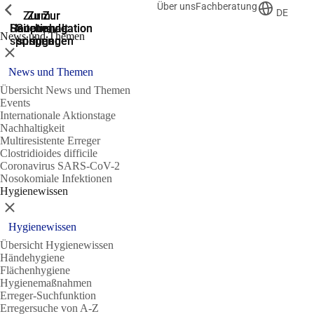
Über uns
Fachberatung
Zeige vorherige
Zeige vorherige
Zeige vorherige
DE
Zur
Zum
Zum
Zur
Zur
Hauptnavigation
Hauptnavigation
Hauptinhalt
Seitenende
Suche
News und Themen
springen
springen
springen
springen
springen
Schließen
News und Themen
Übersicht News und Themen
Events
Internationale Aktionstage
Nachhaltigkeit
Multiresistente Erreger
Clostridioides difficile
Coronavirus SARS-CoV-2
Nosokomiale Infektionen
Hygienewissen
Schließen
Hygienewissen
Übersicht Hygienewissen
Händehygiene
Flächenhygiene
Hygienemaßnahmen
Erreger-Suchfunktion
Erregersuche von A-Z