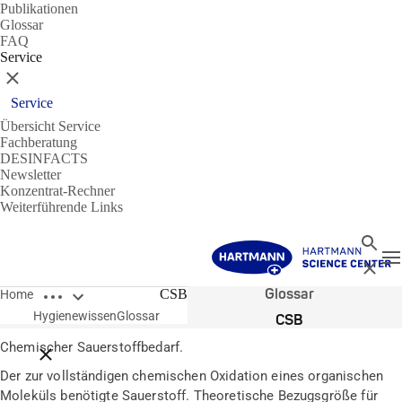
Publikationen
Glossar
FAQ
Service
Schließen
Service
Übersicht Service
Fachberatung
DESINFACTS
Newsletter
Konzentrat-Rechner
Weiterführende Links
Suche
N
Schließ
Breadcrumbs öffnen
Glossar
CSB
Home
Hygienewissen
Glossar
CSB
Chemischer Sauerstoffbedarf.
Breadcrumbs schließen
Der zur vollständigen chemischen Oxidation eines organischen
Moleküls benötigte Sauerstoff. Theoretische Bezugsgröße für