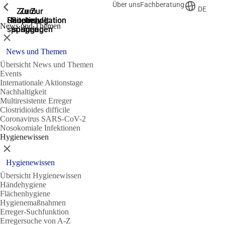
Über uns
Fachberatung
Zeige vorherige
Zeige vorherige
Zeige vorherige
DE
Zur
Zum
Zum
Zur
Zur
Hauptnavigation
Hauptnavigation
Hauptinhalt
Seitenende
Suche
News und Themen
springen
springen
springen
springen
springen
Schließen
News und Themen
Übersicht News und Themen
Events
Internationale Aktionstage
Nachhaltigkeit
Multiresistente Erreger
Clostridioides difficile
Coronavirus SARS-CoV-2
Nosokomiale Infektionen
Hygienewissen
Schließen
Hygienewissen
Übersicht Hygienewissen
Händehygiene
Flächenhygiene
Hygienemaßnahmen
Erreger-Suchfunktion
Erregersuche von A-Z