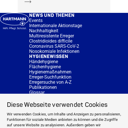
Mehr erfahren
NEWS UND THEMEN
Events
Internationale Aktionstage
Nachhaltigkeit
Multiresistente Erreger
Clostridioides difficile
Coronavirus SARS-CoV-2
Nosokomiale Infektionen
HYGIENEWISSEN
Händehygiene
Flächenhygiene
Hygienemaßnahmen
Erreger-Suchfunktion
Erregersuche von A-Z
Publikationen
Glossar
FAQ
SERVICE
Diese Webseite verwendet Cookies
Fachberatung
DESINFACTS
Wir verwenden Cookies, um Inhalte und Anzeigen zu personalisieren,
Newsletter
Funktionen für soziale Medien anbieten zu können und die Zugriffe
Konzentrat-Rechner
auf unsere Website zu analysieren. Außerdem geben wir