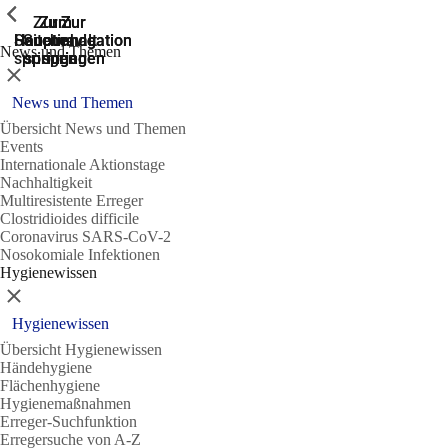
Zeige vorherige
Zeige vorherige
Zeige vorherige
Zur
Zum
Zum
Zur
Zur
Hauptnavigation
Hauptnavigation
Hauptinhalt
Seitenende
Suche
News und Themen
springen
springen
springen
springen
springen
Schließen
News und Themen
Übersicht News und Themen
Events
Internationale Aktionstage
Nachhaltigkeit
Multiresistente Erreger
Clostridioides difficile
Coronavirus SARS-CoV-2
Nosokomiale Infektionen
Hygienewissen
Schließen
Hygienewissen
Übersicht Hygienewissen
Händehygiene
Flächenhygiene
Hygienemaßnahmen
Erreger-Suchfunktion
Erregersuche von A-Z