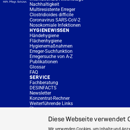
Nachhaltigkeit
Multiresistente Erreger
Clostridioides difficile
Coronavirus SARS-CoV-2
Nosokomiale Infektionen
HYGIENEWISSEN
Händehygiene
Flächenhygiene
Hygienemaßnahmen
Erreger-Suchfunktion
Erregersuche von A-Z
Publikationen
Glossar
FAQ
SERVICE
Fachberatung
DESINFACTS
Newsletter
Konzentrat-Rechner
Weiterführende Links
Über uns
Fachberatung
Diese Webseite verwendet 
NEWS UND THEMEN
HYGIENEWISSEN
Wir verwenden Cookies, um Inhalte und Anzei