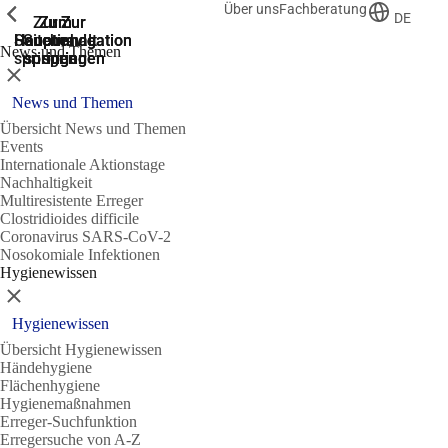
Über uns
Fachberatung
Zeige vorherige
Zeige vorherige
Zeige vorherige
DE
Zur
Zum
Zum
Zur
Zur
Hauptnavigation
Hauptnavigation
Hauptinhalt
Seitenende
Suche
News und Themen
springen
springen
springen
springen
springen
Schließen
News und Themen
Übersicht News und Themen
Events
Internationale Aktionstage
Nachhaltigkeit
Multiresistente Erreger
Clostridioides difficile
Coronavirus SARS-CoV-2
Nosokomiale Infektionen
Hygienewissen
Schließen
Hygienewissen
Übersicht Hygienewissen
Händehygiene
Flächenhygiene
Hygienemaßnahmen
Erreger-Suchfunktion
Erregersuche von A-Z