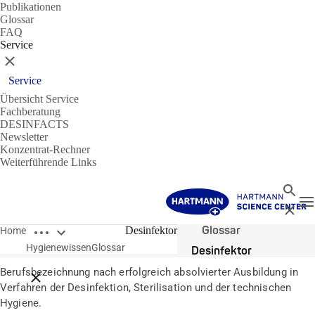
Publikationen
Glossar
FAQ
Service
Schließen
Service
Übersicht Service
Fachberatung
DESINFACTS
Newsletter
Konzentrat-Rechner
Weiterführende Links
Suche
N
Schließ
Breadcrumbs öffnen
Glossar
Desinfektor
Home
Hygienewissen
Glossar
Desinfektor
Berufsbezeichnung nach erfolgreich absolvierter Ausbildung in
Breadcrumbs schließen
Verfahren der Desinfektion, Sterilisation und der technischen
Hygiene.