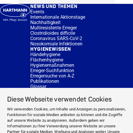
NEWS UND THEMEN
Events
Internationale Aktionstage
Nachhaltigkeit
Multiresistente Erreger
Clostridioides difficile
Coronavirus SARS-CoV-2
Nosokomiale Infektionen
HYGIENEWISSEN
Händehygiene
Flächenhygiene
Hygienemaßnahmen
Erreger-Suchfunktion
Erregersuche von A-Z
Publikationen
Glossar
FAQ
SERVICE
Diese Webseite verwendet Cookies
Fachberatung
DESINFACTS
Wir verwenden Cookies, um Inhalte und Anzeigen zu personalisieren,
Newsletter
Funktionen für soziale Medien anbieten zu können und die Zugriffe
Konzentrat-Rechner
auf unsere Website zu analysieren. Außerdem geben wir
Weiterführende Links
Informationen zu Ihrer Verwendung unserer Website an unsere
Über uns
Partner für soziale Medien, Werbung und Analysen weiter. Unsere