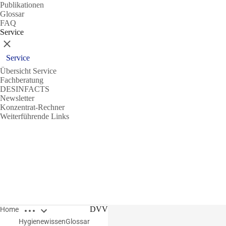
Publikationen
Glossar
FAQ
Service
Schließen
Service
Übersicht Service
Fachberatung
DESINFACTS
Newsletter
Konzentrat-Rechner
Weiterführende Links
Breadcrumbs öffnen
DVV
Home
Hygienewissen
Glossar