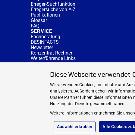
Erreger-Suchfunktion
Erregersuche von A-Z
Publikationen
Glossar
FAQ
SERVICE
Fachberatung
DESINFACTS
Newsletter
Konzentrat-Rechner
Weiterführende Links
Über uns
Fachberatung
Diese Webseite verwendet 
NEWS UND THEMEN
HYGIENEWISSEN
Wir verwenden Cookies, um Inhalte und Anzei
SERVICE
analysieren. Außerdem geben wir Informatio
Unsere Partner führen diese Informationen m
Nutzung der Dienste gesammelt haben.
Weitere Informationen entnehmen Sie unser
Auswahl erlauben
Alle Cookies zu