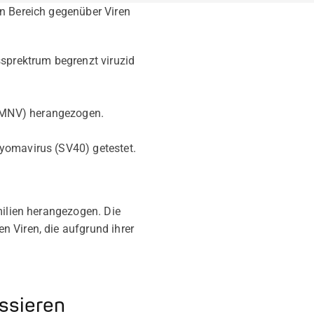
en Bereich gegenüber Viren
ssprektrum begrenzt viruzid
 (MNV) herangezogen.
lyomavirus (SV40) getestet.
milien herangezogen. Die
 Viren, die aufgrund ihrer
essieren