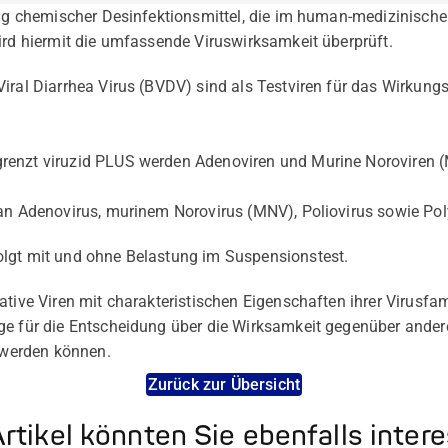
fung chemischer Desinfektionsmittel, die im human-medizinisch
ird hiermit die umfassende Viruswirksamkeit überprüft.
iral Diarrhea Virus (BVDV) sind als Testviren für das Wirkung
renzt viruzid PLUS werden Adenoviren und Murine Noroviren
 an Adenovirus, murinem Norovirus (MNV), Poliovirus sowie Po
lgt mit und ohne Belastung im Suspensionstest.
ative Viren mit charakteristischen Eigenschaften ihrer Virusfa
e für die Entscheidung über die Wirksamkeit gegenüber anderen
t werden können.
Zurück zur Übersicht
rtikel könnten Sie ebenfalls inter