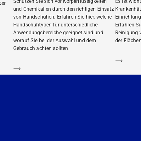
Schützen Sie sich vor Körperflüssigkeiten
Es ist wich
ber
und Chemikalien durch den richtigen Einsatz
Krankenhäu
von Handschuhen. Erfahren Sie hier, welche
Einrichtung
Handschuhtypen für unterschiedliche
Erfahren S
Anwendungsbereiche geeignet sind und
Reinigung 
worauf Sie bei der Auswahl und dem
der Flächen
Gebrauch achten sollten.
Mehr er
Mehr erfahren