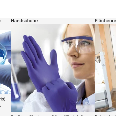
a
Handschuhe
Flächenre
is)
s