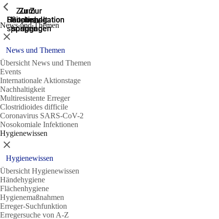
Zeige vorherige
Zeige vorherige
Zeige vorherige
Zur
Zum
Zum
Zur
Zur
Hauptnavigation
Hauptnavigation
Hauptinhalt
Seitenende
Suche
News und Themen
springen
springen
springen
springen
springen
Schließen
News und Themen
Übersicht News und Themen
Events
Internationale Aktionstage
Nachhaltigkeit
Multiresistente Erreger
Clostridioides difficile
Coronavirus SARS-CoV-2
Nosokomiale Infektionen
Hygienewissen
Schließen
Hygienewissen
Übersicht Hygienewissen
Händehygiene
Flächenhygiene
Hygienemaßnahmen
Erreger-Suchfunktion
Erregersuche von A-Z