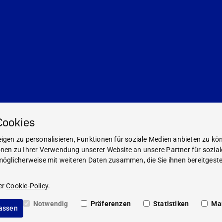
Cookies
gen zu personalisieren, Funktionen für soziale Medien anbieten zu kön
nen zu Ihrer Verwendung unserer Website an unsere Partner für sozia
öglicherweise mit weiteren Daten zusammen, die Sie ihnen bereitgestel
Impressum
Rechtliche Hinweise
er
Cookie-Policy
.
Compliance
Datenschutz
Notwendig
Präferenzen
Statistiken
Ma
lassen
Cookie Richtlinie