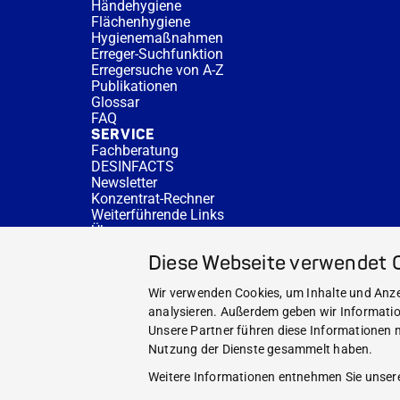
Händehygiene
Flächenhygiene
Hygienemaßnahmen
Erreger-Suchfunktion
Erregersuche von A-Z
Publikationen
Glossar
FAQ
SERVICE
Fachberatung
DESINFACTS
Newsletter
Konzentrat-Rechner
Weiterführende Links
Über uns
Fachberatung
Diese Webseite verwendet 
NEWS UND THEMEN
HYGIENEWISSEN
Wir verwenden Cookies, um Inhalte und Anzei
SERVICE
analysieren. Außerdem geben wir Informatio
Unsere Partner führen diese Informationen m
Nutzung der Dienste gesammelt haben.
Weitere Informationen entnehmen Sie unser