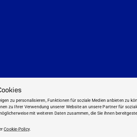
Cookies
gen zu personalisieren, Funktionen für soziale Medien anbieten zu kön
nen zu Ihrer Verwendung unserer Website an unsere Partner für sozia
öglicherweise mit weiteren Daten zusammen, die Sie ihnen bereitgestel
Impressum
Rechtliche Hinweise
er
Cookie-Policy
.
Compliance