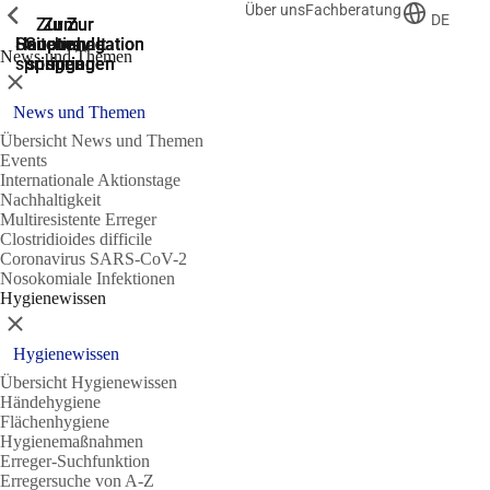
Über uns
Fachberatung
Zeige vorherige
Zeige vorherige
Zeige vorherige
DE
Zur
Zum
Zum
Zur
Zur
Hauptnavigation
Hauptnavigation
Hauptinhalt
Seitenende
Suche
News und Themen
springen
springen
springen
springen
springen
Schließen
News und Themen
Übersicht News und Themen
Events
Internationale Aktionstage
Nachhaltigkeit
Multiresistente Erreger
Clostridioides difficile
Coronavirus SARS-CoV-2
Nosokomiale Infektionen
Hygienewissen
Schließen
Hygienewissen
Übersicht Hygienewissen
Händehygiene
Flächenhygiene
Hygienemaßnahmen
Erreger-Suchfunktion
Erregersuche von A-Z