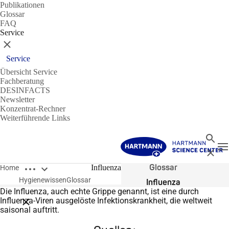
Publikationen
Glossar
FAQ
Service
Schließen
Service
Übersicht Service
Fachberatung
DESINFACTS
Newsletter
Konzentrat-Rechner
Weiterführende Links
Suche
N
Schließ
Breadcrumbs öffnen
Glossar
Influenza
Home
Hygienewissen
Glossar
Influenza
Die Influenza, auch echte Grippe genannt, ist eine durch
Influenza-Viren ausgelöste Infektionskrankheit, die weltweit
Breadcrumbs schließen
saisonal auftritt.