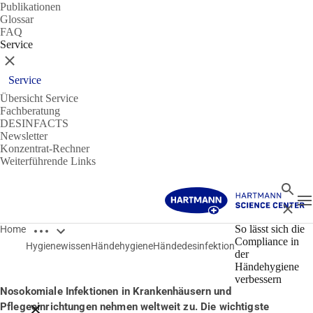
Publikationen
Glossar
FAQ
Service
Schließen
Service
Übersicht Service
Fachberatung
DESINFACTS
Newsletter
Konzentrat-Rechner
Weiterführende Links
Suche
N
Schließ
Breadcrumbs öffnen
Händedesinfektion
So lässt sich die
Home
Compliance in
Hygienewissen
Händehygiene
Händedesinfektion
So lässt sich die Compliance in der Händehygiene verbessern
der
03.03.2020
Händehygiene
verbessern
Nosokomiale Infektionen in Krankenhäusern und
Pflegeeinrichtungen nehmen weltweit zu. Die wichtigste
Breadcrumbs schließen