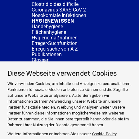
Clostridioides difficile
Coronavirus SARS-CoV-2
Nosokomiale Infektionen
HYGIENEWISSEN
Händehygiene
Flächenhygiene
Hygienemaßnahmen
Erreger-Suchfunktion
Erregersuche von A-Z
Publikationen
Glossar
FAQ
SERVICE
Diese Webseite verwendet Cookies
Fachberatung
DESINFACTS
Wir verwenden Cookies, um Inhalte und Anzeigen zu personalisieren,
Newsletter
Funktionen für soziale Medien anbieten zu können und die Zugriffe
Konzentrat-Rechner
auf unsere Website zu analysieren. Außerdem geben wir
Weiterführende Links
Informationen zu Ihrer Verwendung unserer Website an unsere
Über uns
Partner für soziale Medien, Werbung und Analysen weiter. Unsere
Fachberatung
Partner führen diese Informationen möglicherweise mit weiteren
NEWS UND THEMEN
Daten zusammen, die Sie ihnen bereitgestellt haben oder die sie im
HYGIENEWISSEN
Rahmen Ihrer Nutzung der Dienste gesammelt haben.
SERVICE
Weitere Informationen entnehmen Sie unserer
Cookie-Policy
.