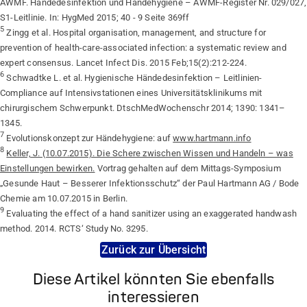
AWMF. Händedesinfektion und Händehygiene – AWMF-Register Nr. 029/027,
S1-Leitlinie. In: HygMed 2015; 40 - 9 Seite 369ff
5
Zingg et al. Hospital organisation, management, and structure for
prevention of health-care-associated infection: a systematic review and
expert consensus. Lancet Infect Dis. 2015 Feb;15(2):212-224.
6
Schwadtke L. et al. Hygienische Händedesinfektion – Leitlinien-
Compliance auf Intensivstationen eines Universitätsklinikums mit
chirurgischem Schwerpunkt. DtschMedWochenschr 2014; 1390: 1341–
1345.
7
Evolutionskonzept zur Händehygiene: auf
www.hartmann.info
8
Keller, J. (10.07.2015). Die Schere zwischen Wissen und Handeln – was
Einstellungen bewirken.
Vortrag gehalten auf dem Mittags-Symposium
„Gesunde Haut – Besserer Infektionsschutz“ der Paul Hartmann AG / Bode
Chemie am 10.07.2015 in Berlin.
9
Evaluating the effect of a hand sanitizer using an exaggerated handwash
method. 2014. RCTS‘ Study No. 3295.
Zurück zur Übersicht
Diese Artikel könnten Sie ebenfalls
interessieren