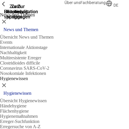
Über uns
Fachberatung
Zeige vorherige
Zeige vorherige
Zeige vorherige
DE
Zur
Zum
Zum
Zur
Zur
Hauptnavigation
Hauptnavigation
Hauptinhalt
Seitenende
Suche
News und Themen
springen
springen
springen
springen
springen
Schließen
News und Themen
Übersicht News und Themen
Events
Internationale Aktionstage
Nachhaltigkeit
Multiresistente Erreger
Clostridioides difficile
Coronavirus SARS-CoV-2
Nosokomiale Infektionen
Hygienewissen
Schließen
Hygienewissen
Übersicht Hygienewissen
Händehygiene
Flächenhygiene
Hygienemaßnahmen
Erreger-Suchfunktion
Erregersuche von A-Z