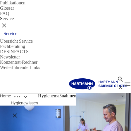
Publikationen
Glossar
FAQ
Service
Schließen
Service
Übersicht Service
Fachberatung
DESINFACTS
Newsletter
Konzentrat-Rechner
Weiterführende Links
Suche
N
Schließ
Breadcrumbs öffnen
Hygienemaßnahmen
Home
Hygienewissen
Breadcrumbs schließen