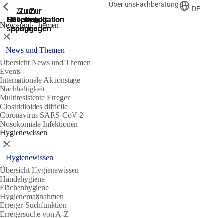
Über uns
Fachberatung
Zeige vorherige
Zeige vorherige
Zeige vorherige
DE
Zur
Zum
Zum
Zur
Zur
Hauptnavigation
Hauptnavigation
Hauptinhalt
Seitenende
Suche
News und Themen
springen
springen
springen
springen
springen
Schließen
News und Themen
Übersicht News und Themen
Events
Internationale Aktionstage
Nachhaltigkeit
Multiresistente Erreger
Clostridioides difficile
Coronavirus SARS-CoV-2
Nosokomiale Infektionen
Hygienewissen
Schließen
Hygienewissen
Übersicht Hygienewissen
Händehygiene
Flächenhygiene
Hygienemaßnahmen
Erreger-Suchfunktion
Erregersuche von A-Z