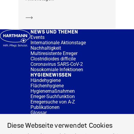
Mehr erfahren
NEWS UND THEMEN
Events
Internationale Aktionstage
Nachhaltigkeit
Multiresistente Erreger
Clostridioides difficile
Coronavirus SARS-CoV-2
Nosokomiale Infektionen
HYGIENEWISSEN
Händehygiene
Flächenhygiene
Hygienemaßnahmen
Erreger-Suchfunktion
Erregersuche von A-Z
Publikationen
Glossar
FAQ
SERVICE
Diese Webseite verwendet Cookies
Fachberatung