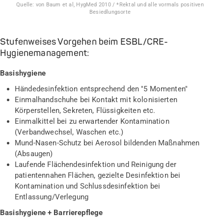
Quelle: von Baum et al, HygMed 2010 / *Rektal und alle vormals positiven
Besiedlungsorte
Stufenweises Vorgehen beim ESBL/CRE-
Hygienemanagement:
Basishygiene
Händedesinfektion entsprechend den "5 Momenten"
Einmalhandschuhe bei Kontakt mit kolonisierten
Körperstellen, Sekreten, Flüssigkeiten etc.
Einmalkittel bei zu erwartender Kontamination
(Verbandwechsel, Waschen etc.)
Mund-Nasen-Schutz bei Aerosol bildenden Maßnahmen
(Absaugen)
Laufende Flächendesinfektion und Reinigung der
patientennahen Flächen, gezielte Desinfektion bei
Kontamination und Schlussdesinfektion bei
Entlassung/Verlegung
Basishygiene + Barrierepflege