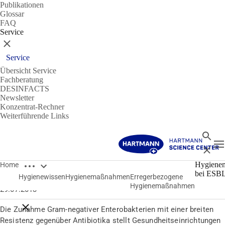
Publikationen
Glossar
FAQ
Service
Schließen
Service
Übersicht Service
Fachberatung
DESINFACTS
Newsletter
Konzentrat-Rechner
Weiterführende Links
Suche
N
Schließ
Breadcrumbs öffnen
Erregerbezogene Hygienemaßnahmen
Hygiene
Home
bei ESB
Hygienewissen
Hygienemaßnahmen
Erregerbezogene
Hygienemaßnahmen bei ESBL/CRE
Hygienemaßnahmen
29.07.2013
Breadcrumbs schließen
Die Zunahme Gram-negativer Enterobakterien mit einer breiten
Resistenz gegenüber Antibiotika stellt Gesundheitseinrichtungen