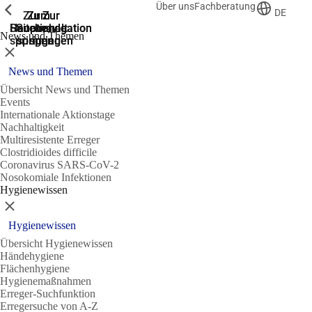
Über uns
Fachberatung
Zeige vorherige
Zeige vorherige
Zeige vorherige
DE
Zur
Zum
Zum
Zur
Zur
Hauptnavigation
Hauptnavigation
Hauptinhalt
Seitenende
Suche
News und Themen
springen
springen
springen
springen
springen
Schließen
News und Themen
Übersicht News und Themen
Events
Internationale Aktionstage
Nachhaltigkeit
Multiresistente Erreger
Clostridioides difficile
Coronavirus SARS-CoV-2
Nosokomiale Infektionen
Hygienewissen
Schließen
Hygienewissen
Übersicht Hygienewissen
Händehygiene
Flächenhygiene
Hygienemaßnahmen
Erreger-Suchfunktion
Erregersuche von A-Z