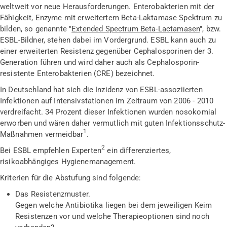
weltweit vor neue Herausforderungen. Enterobakterien mit der
Fähigkeit, Enzyme mit erweitertem Beta-Laktamase Spektrum zu
bilden, so genannte "
Extended Spectrum Beta-Lactamasen
", bzw.
ESBL-Bildner, stehen dabei im Vordergrund. ESBL kann auch zu
einer erweiterten Resistenz gegenüber Cephalosporinen der 3.
Generation führen und wird daher auch als Cephalosporin-
resistente Enterobakterien (CRE) bezeichnet.
In Deutschland hat sich die Inzidenz von ESBL-assoziierten
Infektionen auf Intensivstationen im Zeitraum von 2006 - 2010
verdreifacht. 34 Prozent dieser Infektionen wurden nosokomial
erworben und wären daher vermutlich mit guten Infektionsschutz-
1
Maßnahmen vermeidbar
.
2
Bei ESBL empfehlen Experten
ein differenziertes,
risikoabhängiges Hygienemanagement.
Kriterien für die Abstufung sind folgende:
Das Resistenzmuster.
Gegen welche Antibiotika liegen bei dem jeweiligen Keim
Resistenzen vor und welche Therapieoptionen sind noch