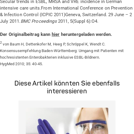
Secular trends in ESBL, MRSA and VRE incidence in German
intensive care units.
From International Conference on Prevention
& Infection Control (ICPIC 2011)
Geneva, Switzerland. 29 June –
2
July 2011.
BMC Proceedings
2011, 5(Suppl 6):O4.
Der Originalbeitrag kann
hier
heruntergeladen werden.
2
von Baum H, Dettenkofer M, Heeg P, Schröppel K, Wendt C.
Konsensusempfehlung Baden-Württemberg: Umgang mit Patienten mit
hochresistenten Enterobakterien inklusive ESBL-Bildnern.
HygMed 2010; 35: 40-45.
Diese Artikel könnten Sie ebenfalls
interessieren