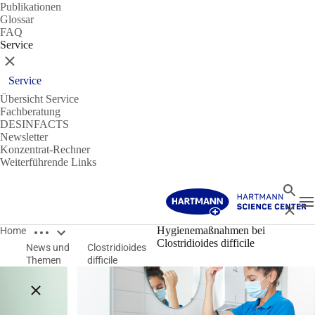
Publikationen
Glossar
FAQ
Service
Schließen
Service
Übersicht Service
Fachberatung
DESINFACTS
Newsletter
Konzentrat-Rechner
Weiterführende Links
Suche
N
Schließ
Breadcrumbs öffnen
Hygienemaßnahmen bei
Home
Clostridioides difficile
News und
Clostridioides
Themen
difficile
Breadcrumbs schließen