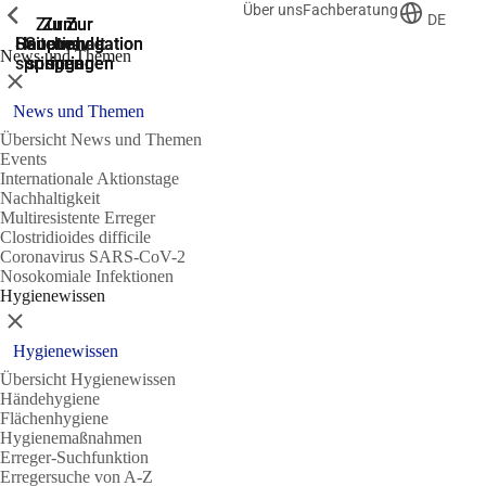
Über uns
Fachberatung
Zeige vorherige
Zeige vorherige
Zeige vorherige
DE
Zur
Zum
Zum
Zur
Zur
Hauptnavigation
Hauptnavigation
Hauptinhalt
Seitenende
Suche
News und Themen
springen
springen
springen
springen
springen
Schließen
News und Themen
Übersicht News und Themen
Events
Internationale Aktionstage
Nachhaltigkeit
Multiresistente Erreger
Clostridioides difficile
Coronavirus SARS-CoV-2
Nosokomiale Infektionen
Hygienewissen
Schließen
Hygienewissen
Übersicht Hygienewissen
Händehygiene
Flächenhygiene
Hygienemaßnahmen
Erreger-Suchfunktion
Erregersuche von A-Z