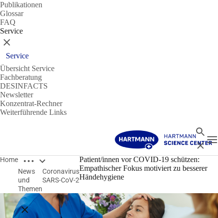
Publikationen
Glossar
FAQ
Service
Schließen
Service
Übersicht Service
Fachberatung
DESINFACTS
Newsletter
Konzentrat-Rechner
Weiterführende Links
Suche
N
Schließ
Breadcrumbs öffnen
Patient/innen vor COVID-19 schützen:
Home
Empathischer Fokus motiviert zu besserer
News
Coronavirus
Händehygiene
und
SARS-CoV-2
Themen
Breadcrumbs schließen