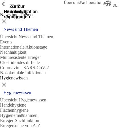
Über uns
Fachberatung
Zeige vorherige
Zeige vorherige
Zeige vorherige
DE
Zur
Zum
Zum
Zur
Zur
Hauptnavigation
Hauptnavigation
Hauptinhalt
Seitenende
Suche
News und Themen
springen
springen
springen
springen
springen
Schließen
News und Themen
Übersicht News und Themen
Events
Internationale Aktionstage
Nachhaltigkeit
Multiresistente Erreger
Clostridioides difficile
Coronavirus SARS-CoV-2
Nosokomiale Infektionen
Hygienewissen
Schließen
Hygienewissen
Übersicht Hygienewissen
Händehygiene
Flächenhygiene
Hygienemaßnahmen
Erreger-Suchfunktion
Erregersuche von A-Z