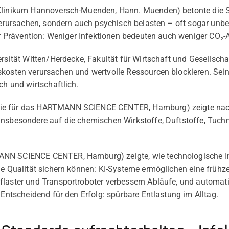
linikum Hannoversch-Muenden, Hann. Muenden) betonte die Sc
 verursachen, sondern auch psychisch belasten – oft sogar unb
der Prävention: Weniger Infektionen bedeuten auch weniger CO₂-
rsität Witten/Herdecke, Fakultät für Wirtschaft und Gesellschaf
kosten verursachen und wertvolle Ressourcen blockieren. Sein 
ch und wirtschaftlich.
e für das HARTMANN SCIENCE CENTER, Hamburg) zeigte nachh
insbesondere auf die chemischen Wirkstoffe, Duftstoffe, Tuch
N SCIENCE CENTER, Hamburg) zeigte, wie technologische I
ie Qualität sichern können: KI-Systeme ermöglichen eine frühz
flaster und Transportroboter verbessern Abläufe, und automat
 Entscheidend für den Erfolg: spürbare Entlastung im Alltag.