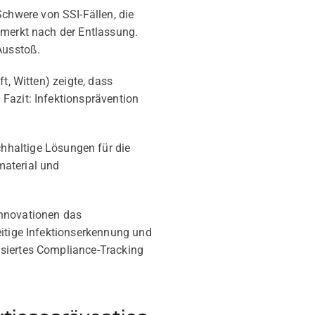
hwere von SSI-Fällen, die
emerkt nach der Entlassung.
Ausstoß.
t, Witten) zeigte, dass
Fazit: Infektionsprävention
altige Lösungen für die
material und
nnovationen das
eitige Infektionserkennung und
isiertes Compliance-Tracking