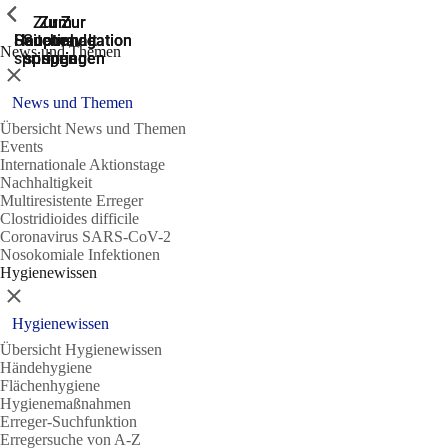
Zeige vorherige
Zeige vorherige
Zeige vorherige
Zur
Zum
Zum
Zur
Zur
Hauptnavigation
Hauptnavigation
Hauptinhalt
Seitenende
Suche
News und Themen
springen
springen
springen
springen
springen
Schließen
News und Themen
Übersicht News und Themen
Events
Internationale Aktionstage
Nachhaltigkeit
Multiresistente Erreger
Clostridioides difficile
Coronavirus SARS-CoV-2
Nosokomiale Infektionen
Hygienewissen
Schließen
Hygienewissen
Übersicht Hygienewissen
Händehygiene
Flächenhygiene
Hygienemaßnahmen
Erreger-Suchfunktion
Erregersuche von A-Z