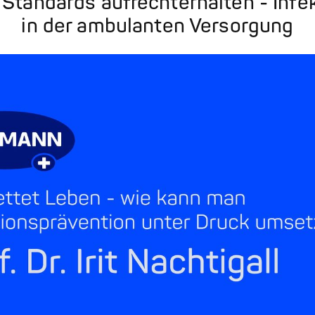
 Standards aufrechterhalten - Infe
in der ambulanten Versorgung