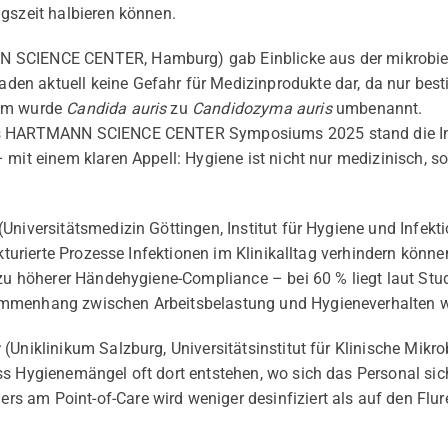
gszeit halbieren können.
SCIENCE CENTER, Hamburg) gab Einblicke aus der mikrobiell
en aktuell keine Gefahr für Medizinprodukte dar, da nur bes
dem wurde
Candida auris
zu
Candidozyma auris
umbenannt.
es HARTMANN SCIENCE CENTER Symposiums 2025 stand die In
 mit einem klaren Appell: Hygiene ist nicht nur medizinisch, s
(Universitätsmedizin Göttingen, Institut für Hygiene und Infekti
ukturierte Prozesse Infektionen im Klinikalltag verhindern könne
 zu höherer Händehygiene-Compliance – bei 60 % liegt laut Studi
mmenhang zwischen Arbeitsbelastung und Hygieneverhalten wu
r
(Uniklinikum Salzburg, Universitätsinstitut für Klinische Mikr
s Hygienemängel oft dort entstehen, wo sich das Personal sich
 am Point-of-Care wird weniger desinfiziert als auf den Flure