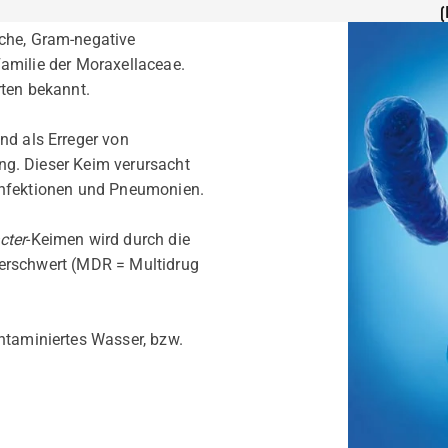
(
che, Gram-negative
amilie der Moraxellaceae.
rten bekannt.
nd als Erreger von
g. Dieser Keim verursacht
infektionen und Pneumonien.
cter
-Keimen wird durch die
 erschwert (MDR = Multidrug
ntaminiertes Wasser, bzw.