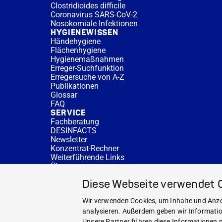
Clostridioides difficile
Coronavirus SARS-CoV-2
Nosokomiale Infektionen
HYGIENEWISSEN
Händehygiene
Flächenhygiene
Hygienemaßnahmen
Erreger-Suchfunktion
Erregersuche von A-Z
Publikationen
Glossar
FAQ
SERVICE
Fachberatung
DESINFACTS
Newsletter
Konzentrat-Rechner
Weiterführende Links
Über uns
Fachberatung
Diese Webseite verwendet 
NEWS UND THEMEN
HYGIENEWISSEN
Wir verwenden Cookies, um Inhalte und Anzei
SERVICE
analysieren. Außerdem geben wir Informatio
Unsere Partner führen diese Informationen m