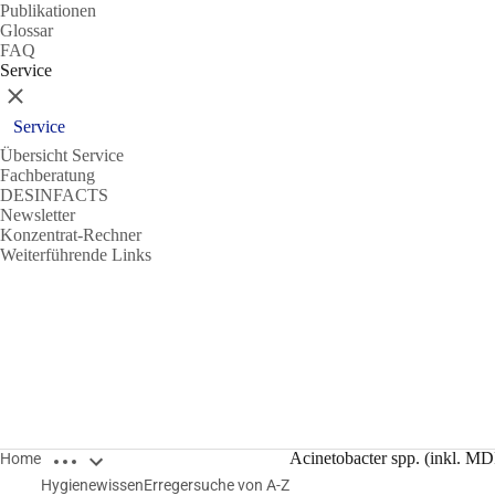
Publikationen
Glossar
FAQ
Service
Schließen
Service
Übersicht Service
Fachberatung
DESINFACTS
Newsletter
Konzentrat-Rechner
Weiterführende Links
Breadcrumbs öffnen
Acinetobacter spp. (inkl. M
Home
Hygienewissen
Erregersuche von A-Z