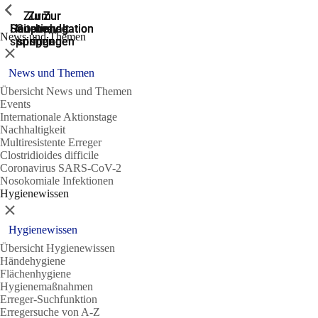
Zeige vorherige
Zeige vorherige
Zeige vorherige
Zur
Zum
Zum
Zur
Zur
Hauptnavigation
Hauptnavigation
Hauptinhalt
Seitenende
Suche
News und Themen
springen
springen
springen
springen
springen
Schließen
News und Themen
Übersicht News und Themen
Events
Internationale Aktionstage
Nachhaltigkeit
Multiresistente Erreger
Clostridioides difficile
Coronavirus SARS-CoV-2
Nosokomiale Infektionen
Hygienewissen
Schließen
Hygienewissen
Übersicht Hygienewissen
Händehygiene
Flächenhygiene
Hygienemaßnahmen
Erreger-Suchfunktion
Erregersuche von A-Z