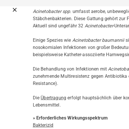
Breadcrumbs schließen
Acinetobacter spp.
umfasst aerobe, unbewegli
Stäbchenbakterien. Diese Gattung gehört zur F
Aktuell sind ungefähr 32
Acinetobacter
-Untera
Einige Spezies wie
Acinetobacter baumannii
si
nosokomialen Infektionen von großer Bedeutun
beispielsweise Katheter-assoziierte Harnwegs
Die Behandlung von Infektionen mit
Acinetoba
zunehmende Multiresistenz gegen Antibiotika
Resistance).
Die
Übertragung
erfolgt hauptsächlich über ko
Lebensmittel.
» Erforderliches Wirkungsspektrum
Bakterizid