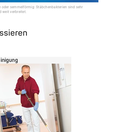
 oder semmelförmig: Stäbchenbakterien sind sehr
 weit verbreitet.
essieren
inigung