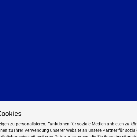
Cookies
gen zu personalisieren, Funktionen für soziale Medien anbieten zu kön
nen zu Ihrer Verwendung unserer Website an unsere Partner für sozia
öglicherweise mit weiteren Daten zusammen, die Sie ihnen bereitgestel