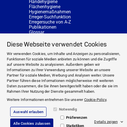
Händehygiene
Flächenhygiene
Hygienemaßnahmen
Erreger-Suchfunktion
Erregersuche von A-Z
Publikationen
Glossar
FAQ
SERVICE
Diese Webseite verwendet Cookies
Fachberatung
DESINFACTS
Wir verwenden Cookies, um Inhalte und Anzeigen zu personalisieren,
Newsletter
Funktionen für soziale Medien anbieten zu können und die Zugriffe
Konzentrat-Rechner
auf unsere Website zu analysieren. Außerdem geben wir
Weiterführende Links
Informationen zu Ihrer Verwendung unserer Website an unsere
Über uns
Partner für soziale Medien, Werbung und Analysen weiter. Unsere
Fachberatung
Partner führen diese Informationen möglicherweise mit weiteren
NEWS UND THEMEN
Daten zusammen, die Sie ihnen bereitgestellt haben oder die sie im
HYGIENEWISSEN
Rahmen Ihrer Nutzung der Dienste gesammelt haben.
SERVICE
Weitere Informationen entnehmen Sie unserer
Cookie-Policy
.
Notwendig
Auswahl erlauben
Impressum
Präferenzen
Rechtliche Hinweise
Details zeigen
Alle Cookies zulassen
Compliance
Statistiken