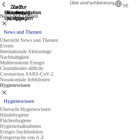
Über uns
Fachberatung
Zeige vorherige
Zeige vorherige
Zeige vorherige
DE
Zur
Zum
Zum
Zur
Zur
Hauptnavigation
Hauptnavigation
Hauptinhalt
Seitenende
Suche
News und Themen
springen
springen
springen
springen
springen
Schließen
News und Themen
Übersicht News und Themen
Events
Internationale Aktionstage
Nachhaltigkeit
Multiresistente Erreger
Clostridioides difficile
Coronavirus SARS-CoV-2
Nosokomiale Infektionen
Hygienewissen
Schließen
Hygienewissen
Übersicht Hygienewissen
Händehygiene
Flächenhygiene
Hygienemaßnahmen
Erreger-Suchfunktion
Erregersuche von A-Z