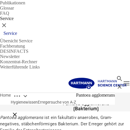
Publikationen
Glossar
FAQ
Service
Schließen
Service
Übersicht Service
Fachberatung
DESINFACTS
Newsletter
Konzentrat-Rechner
Weiterführende Links
Suche
N
Schließ
Breadcrumbs öffnen
Erreger
Pantoea agglomerans
Home
Hygienewissen
Erregersuche von A-Z
Pantoea agglomerans
(Bakterium)
Breadcrumbs schließen
Pantoea agglomerans
ist ein fakultativ anaerobes, Gram-
negatives, stäbchenförmiges Bakterium. Der Erreger gehört zur