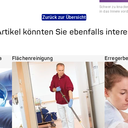
Schwer zu knacken
in das Innere vord
Zurück zur Übersicht
rtikel könnten Sie ebenfalls inter
a
Flächenreinigung
Erregerb