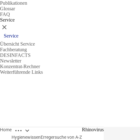
Publikationen
Glossar
FAQ
Service
Schließen
Service
Übersicht Service
Fachberatung
DESINFACTS
Newsletter
Konzentrat-Rechner
Weiterführende Links
Breadcrumbs öffnen
Rhinovirus
Home
Hygienewissen
Erregersuche von A-Z