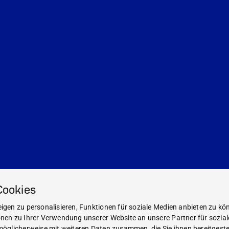
Cookies
gen zu personalisieren, Funktionen für soziale Medien anbieten zu kön
nen zu Ihrer Verwendung unserer Website an unsere Partner für sozia
öglicherweise mit weiteren Daten zusammen, die Sie ihnen bereitgestel