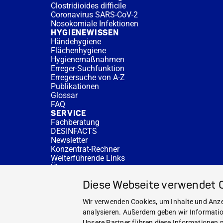
Clostridioides difficile
Coronavirus SARS-CoV-2
Nosokomiale Infektionen
HYGIENEWISSEN
Händehygiene
Flächenhygiene
Hygienemaßnahmen
Erreger-Suchfunktion
Erregersuche von A-Z
Publikationen
Glossar
FAQ
SERVICE
Fachberatung
DESINFACTS
Newsletter
Konzentrat-Rechner
Weiterführende Links
Über uns
Fachberatung
Diese Webseite verwendet 
NEWS UND THEMEN
HYGIENEWISSEN
Wir verwenden Cookies, um Inhalte und Anzei
SERVICE
analysieren. Außerdem geben wir Informatio
Unsere Partner führen diese Informationen m