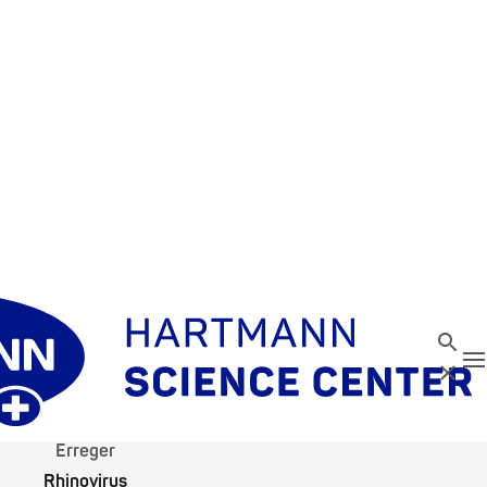
Suche
N
Schließ
Erreger
Rhinovirus