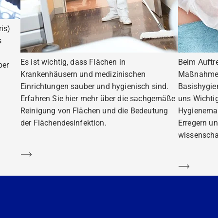
is)
s
Es ist wichtig, dass Flächen in
Beim Auftr
ber
Krankenhäusern und medizinischen
Maßnahmen 
Einrichtungen sauber und hygienisch sind.
Basishygie
Erfahren Sie hier mehr über die sachgemäße
uns Wichti
Reinigung von Flächen und die Bedeutung
Hygienema
der Flächendesinfektion.
Erregern un
wissenscha
Mehr erfahren
Mehr er