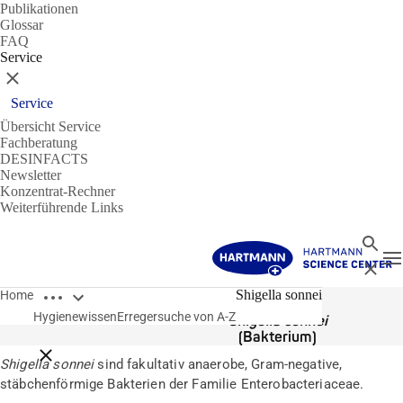
Publikationen
Glossar
FAQ
Service
Schließen
Service
Übersicht Service
Fachberatung
DESINFACTS
Newsletter
Konzentrat-Rechner
Weiterführende Links
Suche
N
Schließ
Breadcrumbs öffnen
Erreger
Shigella sonnei
Home
Hygienewissen
Erregersuche von A-Z
Shigella sonnei
(Bakterium)
Breadcrumbs schließen
Shigella sonnei
sind fakultativ anaerobe, Gram-negative,
stäbchenförmige Bakterien der Familie Enterobacteriaceae.