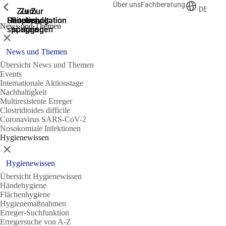
Über uns
Fachberatung
Zeige vorherige
Zeige vorherige
Zeige vorherige
DE
Zur
Zum
Zum
Zur
Zur
Hauptnavigation
Hauptnavigation
Hauptinhalt
Seitenende
Suche
News und Themen
springen
springen
springen
springen
springen
Schließen
News und Themen
Übersicht News und Themen
Events
Internationale Aktionstage
Nachhaltigkeit
Multiresistente Erreger
Clostridioides difficile
Coronavirus SARS-CoV-2
Nosokomiale Infektionen
Hygienewissen
Schließen
Hygienewissen
Übersicht Hygienewissen
Händehygiene
Flächenhygiene
Hygienemaßnahmen
Erreger-Suchfunktion
Erregersuche von A-Z