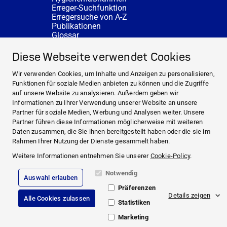
Erreger-Suchfunktion
Erregersuche von A-Z
Publikationen
Glossar
FAQ
SERVICE
Diese Webseite verwendet Cookies
Fachberatung
DESINFACTS
Wir verwenden Cookies, um Inhalte und Anzeigen zu personalisieren,
Newsletter
Funktionen für soziale Medien anbieten zu können und die Zugriffe
Konzentrat-Rechner
auf unsere Website zu analysieren. Außerdem geben wir
Weiterführende Links
Informationen zu Ihrer Verwendung unserer Website an unsere
Über uns
Partner für soziale Medien, Werbung und Analysen weiter. Unsere
Fachberatung
Partner führen diese Informationen möglicherweise mit weiteren
NEWS UND THEMEN
Daten zusammen, die Sie ihnen bereitgestellt haben oder die sie im
HYGIENEWISSEN
Rahmen Ihrer Nutzung der Dienste gesammelt haben.
SERVICE
Weitere Informationen entnehmen Sie unserer
Cookie-Policy
.
Notwendig
Auswahl erlauben
Impressum
Präferenzen
Rechtliche Hinweise
Details zeigen
Alle Cookies zulassen
Compliance
Statistiken
Datenschutz
Cookie Richtlinie
Marketing